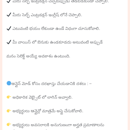
మీరు సెల్ఫ్ ఇంట్రడక్షన్ చెప్పేటప్పుడు తడబడకుండా చెప్పాలి.
మీరు సెల్ఫ్ ఎంట్రడక్షన్ ఇంగ్లీష్ లోనే చెప్పాలి.
ఎటువంటి భయం లేకుండా ఉండే విధంగా చూసుకోవాలి.
మీ వాయిస్ లో బెనుకు ఉండకూడదు అటువంటి అప్పుడే
మనం సెలెక్ట్ అయ్యే అవకాశం ఉంటుంది.
ఆన్లైన్ మోడ్ కోసం దరఖాస్తు చేయడానికి దశలు : –
అధికారిక వెబ్సైట్ లో లాగిన్ అవ్వాలి.
అభ్యర్థులు ఆన్లైన్లో మాత్రమే అప్లై చేసుకోవాలి.
అభ్యర్థులు అవసరాలకి అనుగుణంగా అర్హత ప్రమాణాలను