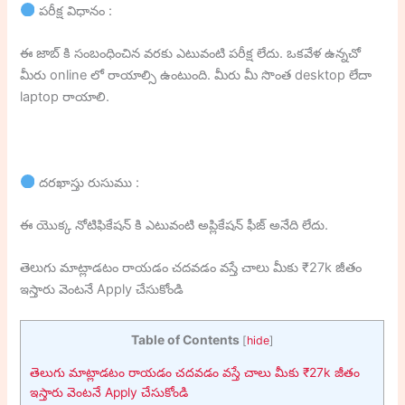
పరీక్ష విధానం :
ఈ జాబ్ కి సంబంధించిన వరకు ఎటువంటి పరీక్ష లేదు. ఒకవేళ ఉన్నచో
మీరు online లో రాయాల్సి ఉంటుంది. మీరు మీ సొంత desktop లేదా
laptop రాయాలి.
దరఖాస్తు రుసుము :
ఈ యొక్క నోటిఫికేషన్ కి ఎటువంటి అప్లికేషన్ ఫీజ్ అనేది లేదు.
తెలుగు మాట్లాడటం రాయడం చదవడం వస్తే చాలు మీకు ₹27k జీతం
ఇస్తారు వెంటనే Apply చేసుకోండి
Table of Contents
[
hide
]
తెలుగు మాట్లాడటం రాయడం చదవడం వస్తే చాలు మీకు ₹27k జీతం
ఇస్తారు వెంటనే Apply చేసుకోండి