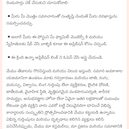
రెండుసార్లు చెక్ చేసుకుని చూసుకోవాలి.
మీరు మీ మొత్తం సమాచారంతో సంతృప్తి చెందుతే మీరు దరఖాస్తును
సమర్పించవచ్చు.
అలాగే మీరు ఈ పోస్టుని మీ ఫ్యామిలీ మెంబెర్స్ కి మరియు
స్నేహితులకు షేర్ చేసి వాళ్ళకి కూడా ఈ అప్లికేషన్ కోసం చెప్పండి.
ఈ క్రింది ఉన్నా అప్లికేషన్ లింక్ ని ఓపెన్ చేసి అప్లై చేయండి.
మేము తేడాలను గౌరవిస్తుంది మరియు విలువ ఇస్తుంది. సమాన అవకాశాల
యజమానిగా ఉండటం మాకు గర్వకారణం మరియు జాతి, రంగు,
వయస్సు, విశ్వాసం, లింగ గుర్తింపు లేదా వ్యక్తీకరణ, లైంగిక ధోరణి,
జాతీయత, వైవాహిక స్థితి, వృత్తిపరమైన వంశపారంపర్యత, శారీరక
సామర్థ్యం, ​​అనుభవజ్ఞుల హోదా లేదా ఏవైనా ఇతర లక్షణాలతో సంబంధం
లేకుండా ప్రతి వ్యక్తిని వారు ఎవరో బట్టి విలువైనదిగా భావించే విభిన్న
కార్యాలయ సంస్కృతిని ప్రోత్సహించడానికి మేము కట్టుబడి ఉన్నాము.
విభిన్న గుర్తింపులు మరియు దృక్పథాలు కలిగిన వ్యక్తులు కలిసి
పనిచేసినప్పుడు, మేము మా కస్టమర్‌లు, మా ప్రజలు మరియు సమాజానికి