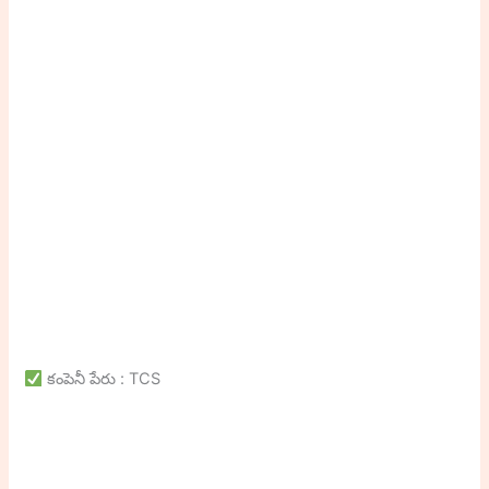
కంపెనీ పేరు : TCS