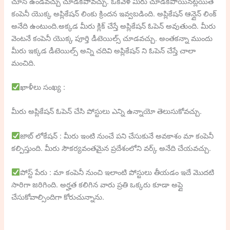
చూసి ఉండవచ్చు చూడకపోవచ్చు. ఒకవేళ మీరు చూడకపోయినట్లయితే
కంపెనీ యొక్క అప్లికేషన్ లింకు క్రిందన ఇవ్వబడింది. అప్లికేషన్ ఆన్లైన్ లింక్
అనేది ఉంటుంది.అక్కడ మీరు క్లిక్ చేస్తే అప్లికేషన్ ఓపెన్ అవుతుంది. మీరు
వెంటనే కంపెనీ యొక్క పూర్తి డీటెయిల్స్ చూడవచ్చు. అంతకన్నా ముందు
మీరు ఇక్కడ డీటెయిల్స్ అన్ని చదివి అప్లికేషన్ ని ఓపెన్ చేస్తే చాలా
మంచిది.
ఖాళీలు సంఖ్య :
మీరు అప్లికేషన్ ఓపెన్ చేసి పోస్టులు ఎన్ని ఉన్నాయో తెలుసుకోవచ్చు.
జాబ్ లోకేషన్ : మీరు ఇంటి నుంచే పని చేసుకునే అవకాశం మా కంపెనీ
కల్పిస్తుంది. మీరు సౌకర్యవంతమైన ప్రదేశంలోని వర్క్ అనేది చేయవచ్చు.
పోస్ట్ పేరు : మా కంపెనీ నుంచి ఇలాంటి పోస్టులు తీయడం ఇదే మొదటి
సారిగా జరిగింది. అర్హత కలిగిన వారు ప్రతి ఒక్కరు కూడా అప్లై
చేసుకోవాల్సిందిగా కోరుచున్నాను.