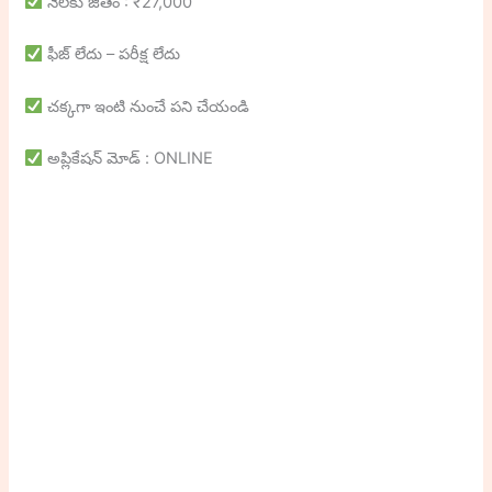
నెలకు జీతం : ₹27,000
ఫీజ్ లేదు – పరీక్ష లేదు
చక్కగా ఇంటి నుంచే పని చేయండి
అప్లికేషన్ మోడ్ : ONLINE