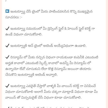
ఇంటర్వ్యూ చేసే టైంలో మీరు పాటించవలసిన కొన్ని ముఖ్యమైన
సూచనలు :-
ఇంటర్వ్యూ సమయంలో మీ డ్రెస్సింగ్ స్టైల్ & హెయిర్ స్టైల్ కరెక్ట్ గా
ఉండే విధంగా చూసుకోవాలి.
ఇంటర్వ్యూకి ఆన్ టైంలో అటెండ్ అయ్యేవిధంగాా ఉండాలి.
రెస్యూమ్ లో మీకు నచ్చిన విధంగా రాయకుండా కంపెనీకి ఎటువంటి
అర్హత కావాలో ఎటువంటి స్కిల్స్ కావాలో అవన్నీ మీ రెస్యూమ్ లో
ఉన్నాయో లేవో చూసుకుని లేదా కొత్త రెస్యూమ్ అయినా తయారు
చేసుకొని ఇంటర్వ్యూకి అటెండ్ అవ్వాలి.
ఇంటర్వ్యూ ఎవరైతే చేస్తారో వాళ్ళకి మీ వాయిస్ కరెక్ట్ గా వినిపించే
విధంగా చూసుకోవాలి అలాగే మీరు చక్కగా మాట్లాడే విధంగా కూడా మీ
వాయిస్ తో మిస్సమరైజ్ చేసే విధంగా కూడా చూసుకోవాలి.