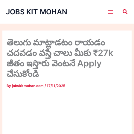
Skip
JOBS KIT MOHAN
to
content
తెలుగు మాట్లాడటం రాయడం
చదవడం వస్తే చాలు మీకు ₹27k
జీతం ఇస్తారు వెంటనే Apply
చేసుకోండి
By
jobskitmohan.com
/
17/11/2025