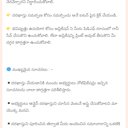
నెరవేర్చారని నిర్ధారించుకోవాలి.
దరఖాస్తు సమర్పణ కోసం సమర్పించు అనే బటన్ పైన క్లిక్ చేయండి.
భవిష్యత్తు ఉపయోగ కోసం అప్లికేషన్ ని మీరు పిడిఎఫ్ రూపంలో గానీ
సేవ్ చేసుకొని ఉంచుకోవాలి. లేదా అప్లికేషన్ని ప్రింట్ అవుట్ తీసుకొని మీ
దగ్గర జాగ్రత్తగా ఉంచుకోవాలి.
ముఖ్యమైన సూచనలు : –
దరఖాస్తు చేయడానికి ముందు అభ్యర్థులు నోటిఫికేషన్లు ఇచ్చిన
సూచనలను చాలా జాగ్రత్తగా పరిశీలిస్తారు.
అభ్యర్థులు ఆన్లైన్ దరఖాస్తుని చూసిన వెంటనే అప్లై చేసుకోవాలని మా
యొక్క మనవి.
దరఖాస్తుని పూరించిన తర్వాత మీరు అందించిన సమాచారాన్ని ఒకటికి