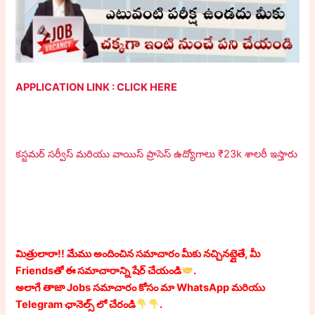
APPLICATION LINK : CLICK HERE
కస్టమర్ సర్వీస్ మరియు వాయిస్ ప్రాసెస్ ఉద్యోగాలు ₹23k శాలరీ ఇస్తారు
మిత్రులారా!! మేము అందించిన సమాచారం మీకు నచ్చినట్లైతే, మీ
Friendsతో ఈ సమాచారాన్ని షేర్ చేయండి
.
అలాగే తాజా Jobs సమాచారం కోసం మా WhatsApp మరియు
Telegram ఛానెల్స్ లో చేరండి
.