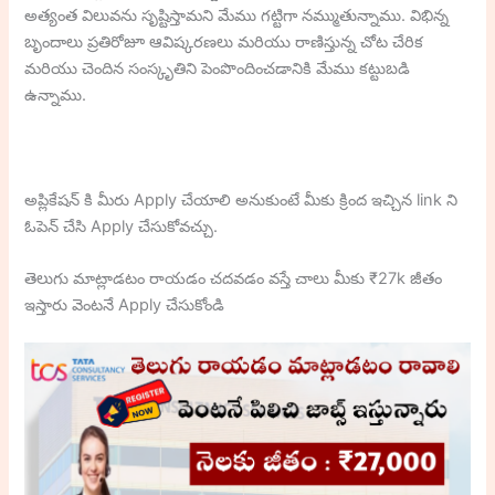
అత్యంత విలువను సృష్టిస్తామని మేము గట్టిగా నమ్ముతున్నాము. విభిన్న
బృందాలు ప్రతిరోజూ ఆవిష్కరణలు మరియు రాణిస్తున్న చోట చేరిక
మరియు చెందిన సంస్కృతిని పెంపొందించడానికి మేము కట్టుబడి
ఉన్నాము.
అప్లికేషన్ కి మీరు Apply చేయాలి అనుకుంటే మీకు క్రింద ఇచ్చిన link ని
ఓపెన్ చేసి Apply చేసుకోవచ్చు.
తెలుగు మాట్లాడటం రాయడం చదవడం వస్తే చాలు మీకు ₹27k జీతం
ఇస్తారు వెంటనే Apply చేసుకోండి