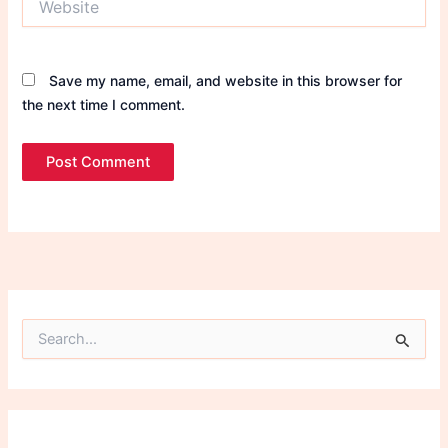
Save my name, email, and website in this browser for
the next time I comment.
S
e
a
r
c
h
f