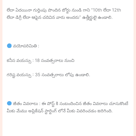
లేదా ఏదయినా గుర్తింపు పొందిన బోర్డు నుండి గాని “10th లేదా 12th
లేదా డిగ్రీ లేదా ఆపైన చదివిన వారు అందరు” ఉత్తీర్ణులై ఉండాలి.
వయోపరిమితి :
కనీస వయస్సు : 18 సంవత్సరాలు నుంచి
గరిష్ట వయస్సు : 35 సంవత్సరాలు లోపు ఉండాలి.
జీతం వివరాలు : ఈ పోస్ట్ కి సంబందించిన జీతం వివరాలు చూసుకొంటే
మీకు మేము అప్లికేషన్ స్టార్టింగ్ లోనే మీకు వివరించడం జరిగింది.