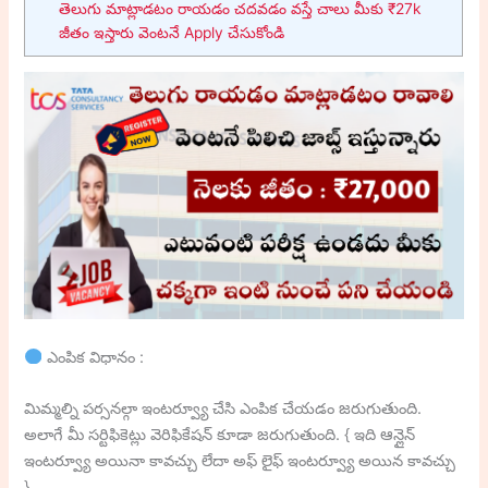
తెలుగు మాట్లాడటం రాయడం చదవడం వస్తే చాలు మీకు ₹27k
జీతం ఇస్తారు వెంటనే Apply చేసుకోండి
ఎంపిక విధానం :
మిమ్మల్ని పర్సనల్గా ఇంటర్వ్యూ చేసి ఎంపిక చేయడం జరుగుతుంది.
అలాగే మీ సర్టిఫికెట్లు వెరిఫికేషన్ కూడా జరుగుతుంది. { ఇది ఆన్లైన్
ఇంటర్వ్యూ అయినా కావచ్చు లేదా అఫ్ లైఫ్ ఇంటర్వ్యూ అయిన కావచ్చు
}