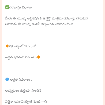
దరఖాస్తు విధానం :
మీరు ఈ యొక్క అప్లికేషన్ కి ఆన్లైన్లో మాత్రమే దరఖాస్తు చేసుకునే
అవకాశం ఈ యొక్క కంపెనీ కల్పించడం జరుగుతుంది.
రిక్రూట్మెంట్ 2025లో
అర్హత షరతుల వివరాలు
అర్హత వివరాలు :
అభ్యర్థులు గుర్తింపు పొందిన
ఏదైనా యూనివర్సిటీ నుండి గాని