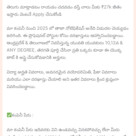
తెలుగు మాట్లాడటం రాయడం చదవడం వస్తే చాలు మీకు ₹27k జీతం
ఇస్తారు వెంటనే Apply చేసుకోండి
మా కంపెనీ నుంచి 2025 లో తాజా నోటిఫికేషన్ అనేది విడుదల చెయ్యడం
జరిగింది. ఈ ప్రొఫెషనల్ పోస్టుల కోసం దరఖాస్తులు ఆహ్వానించబడ్డాయి.
ఆంధ్రప్రదేశ్ & తెలంగాణలో నివసిస్తున్న యువతి యువకులు 10,12వ &
ANY DEGREE, తరగతి పూర్తి చేసినా ప్రతి ఒక్కరు కూడా ఈ యొక్క
జాబ్ కి అప్లై చేసుకోవడానికి అర్హులు.
విద్యా అర్హత వివరాలు, అవసరమైన వయోపరిమితి, ఫీజు వివరాలు
మరియు ఎలా దరఖాస్తు చేయాలి అని ఇతర వివరాలు క్రింద క్లుప్తంగా
వివరించబడ్డాయి.
కంపెనీ పేరు :
మా కంపెనీ పేరు ఇదివరకు విని ఉండవచ్చు వినకపోవచ్చు లేదా మీరు