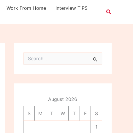
Work From Home
Interview TIPS
S
e
a
r
c
h
f
o
August 2026
r
:
S
M
T
W
T
F
S
1