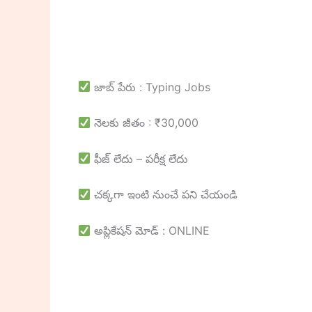
జాబ్ పేరు : Typing Jobs
నెలకు జీతం : ₹30,000
ఫీజ్ లేదు – పరీక్ష లేదు
చక్కగా ఇంటి నుంచే పని చేయండి
అప్లికేషన్ మోడ్ : ONLINE