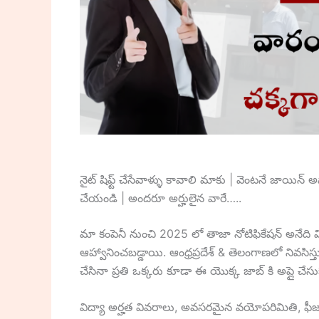
నైట్ షిఫ్ట్ చేసేవాళ్ళు కావాలి మాకు | వెంటనే జాయిన్ అ
చేయండి | అందరూ అర్హులైన వారే…..
మా కంపెనీ నుంచి 2025 లో తాజా నోటిఫికేషన్ అనేది వ
ఆహ్వానించబడ్డాయి. ఆంధ్రప్రదేశ్ & తెలంగాణలో నివ
చేసినా ప్రతి ఒక్కరు కూడా ఈ యొక్క జాబ్ కి అప్లై చేసు
విద్యా అర్హత వివరాలు, అవసరమైన వయోపరిమితి, ఫీ