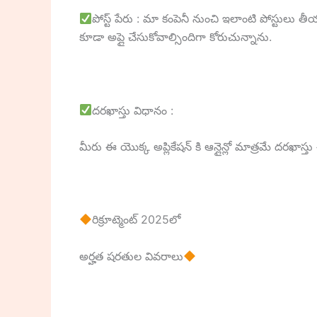
పోస్ట్ పేరు : మా కంపెనీ నుంచి ఇలాంటి పోస్టులు త
కూడా అప్లై చేసుకోవాల్సిందిగా కోరుచున్నాను.
దరఖాస్తు విధానం :
మీరు ఈ యొక్క అప్లికేషన్ కి ఆన్లైన్లో మాత్రమే దరఖా
రిక్రూట్మెంట్ 2025లో
అర్హత షరతుల వివరాలు