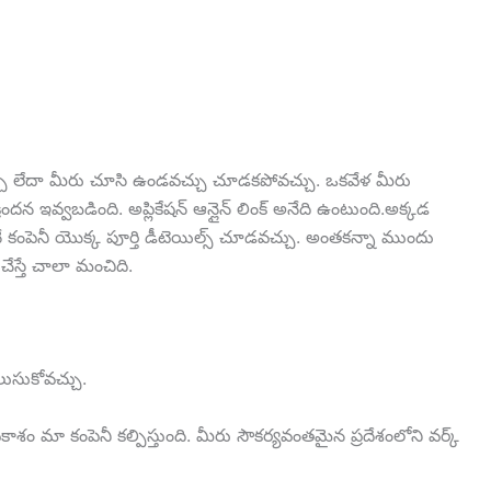
్చు లేదా మీరు చూసి ఉండవచ్చు చూడకపోవచ్చు. ఒకవేళ మీరు
ందన ఇవ్వబడింది. అప్లికేషన్ ఆన్లైన్ లింక్ అనేది ఉంటుంది.అక్కడ
వెంటనే కంపెనీ యొక్క పూర్తి డీటెయిల్స్ చూడవచ్చు. అంతకన్నా ముందు
 చేస్తే చాలా మంచిది.
ెలుసుకోవచ్చు.
ాశం మా కంపెనీ కల్పిస్తుంది. మీరు సౌకర్యవంతమైన ప్రదేశంలోని వర్క్