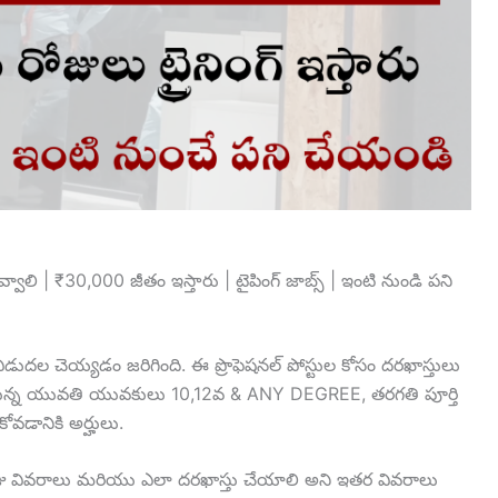
వ్వాలి | ₹30,000 జీతం ఇస్తారు | టైపింగ్ జాబ్స్ | ఇంటి నుండి పని
ిడుదల చెయ్యడం జరిగింది. ఈ ప్రొఫెషనల్ పోస్టుల కోసం దరఖాస్తులు
సిస్తున్న యువతి యువకులు 10,12వ & ANY DEGREE, తరగతి పూర్తి
కోవడానికి అర్హులు.
జు వివరాలు మరియు ఎలా దరఖాస్తు చేయాలి అని ఇతర వివరాలు