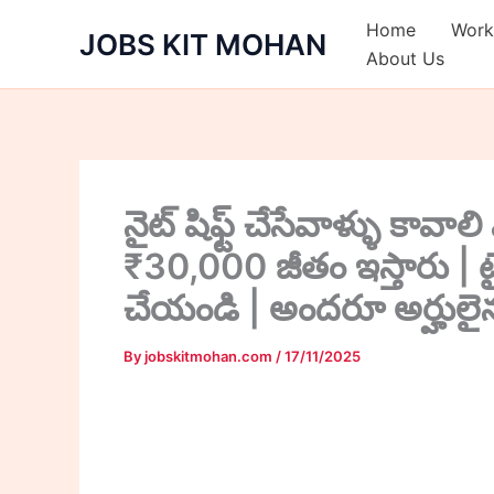
Skip
Home
Work
JOBS KIT MOHAN
to
About Us
content
నైట్ షిఫ్ట్ చేసేవాళ్ళు కావ
₹30,000 జీతం ఇస్తారు | టై
చేయండి | అందరూ అర్హులైన
By
jobskitmohan.com
/
17/11/2025