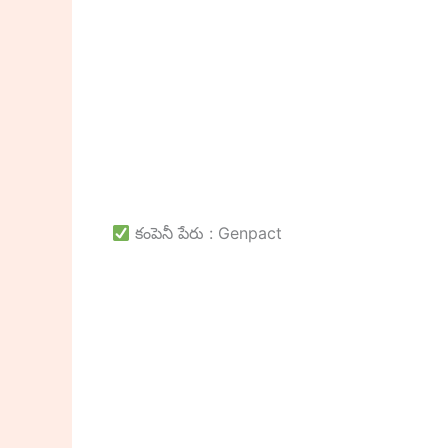
కంపెనీ పేరు : Genpact