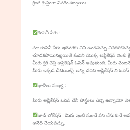
క్రింద క్లుప్తంగా వివరించబడ్డాయి.
కంపెనీ పేరు :
మా కంపెనీ పేరు ఇదివరకు విని ఉండవచ్చు వినకపోవచ
చూడకపోయినట్లయితే కంపెనీ యొక్క అప్లికేషన్ లింకు క్రి
మీరు క్లిక్ చేస్తే అప్లికేషన్ ఓపెన్ అవుతుంది. మీరు 
మీరు ఇక్కడ డీటెయిల్స్ అన్ని చదివి అప్లికేషన్ ని ఓపెన్
ఖాళీలు సంఖ్య :
మీరు అప్లికేషన్ ఓపెన్ చేసి పోస్టులు ఎన్ని ఉన్నాయో త
జాబ్ లోకేషన్ : మీరు ఇంటి నుంచే పని చేసుకునే అవక
అనేది చేయవచ్చు.