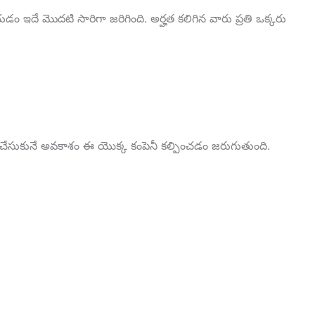
ీయడం ఇదే మొదటి సారిగా జరిగింది. అర్హత కలిగిన వారు ప్రతి ఒక్కరు
స్తు చేసుకునే అవకాశం ఈ యొక్క కంపెనీ కల్పించడం జరుగుతుంది.