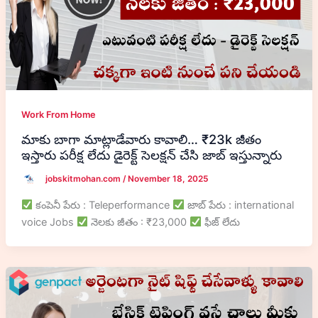
Work From Home
మాకు బాగా మాట్లాడేవారు కావాలి… ₹23k జీతం
ఇస్తారు పరీక్ష లేదు డైరెక్ట్ సెలక్షన్ చేసి జాబ్ ఇస్తున్నారు
jobskitmohan.com
/
November 18, 2025
కంపెనీ పేరు : Teleperformance
జాబ్ పేరు : international
voice Jobs
నెలకు జీతం : ₹23,000
ఫీజ్ లేదు