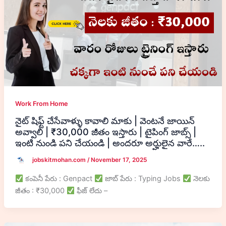
Work From Home
నైట్ షిఫ్ట్ చేసేవాళ్ళు కావాలి మాకు | వెంటనే జాయిన్
అవ్వాలి | ₹30,000 జీతం ఇస్తారు | టైపింగ్ జాబ్స్ |
ఇంటి నుండి పని చేయండి | అందరూ అర్హులైన వారే…..
jobskitmohan.com
/
November 17, 2025
కంపెనీ పేరు : Genpact
జాబ్ పేరు : Typing Jobs
నెలకు
జీతం : ₹30,000
ఫీజ్ లేదు –