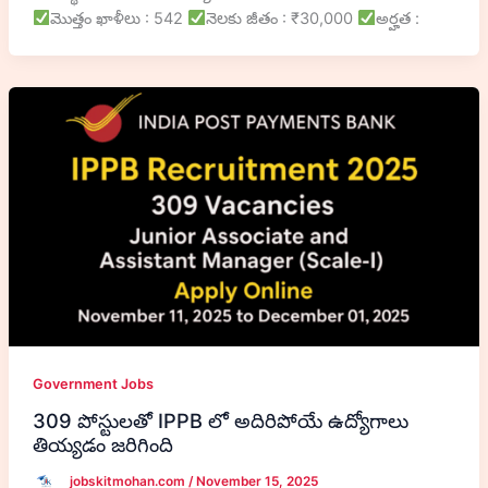
మొత్తం ఖాళీలు : 542
నెలకు జీతం : ₹30,000
అర్హత :
Government Jobs
309 పోస్టులతో IPPB లో అదిరిపోయే ఉద్యోగాలు
తియ్యడం జరిగింది
jobskitmohan.com
/
November 15, 2025