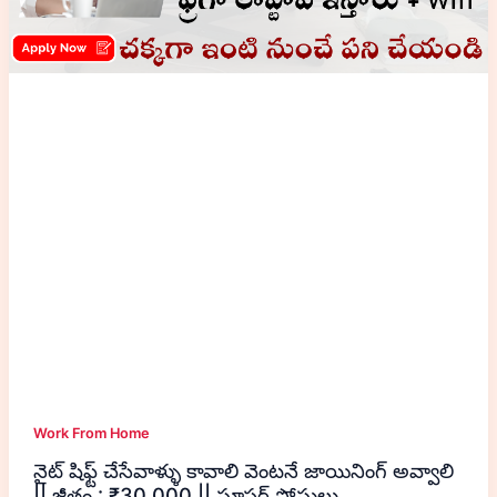
Work From Home
నైట్ షిఫ్ట్ చేసేవాళ్ళు కావాలి వెంటనే జాయినింగ్ అవ్వాలి
|| జీతం : ₹30,000 || సూపర్ పోస్టులు