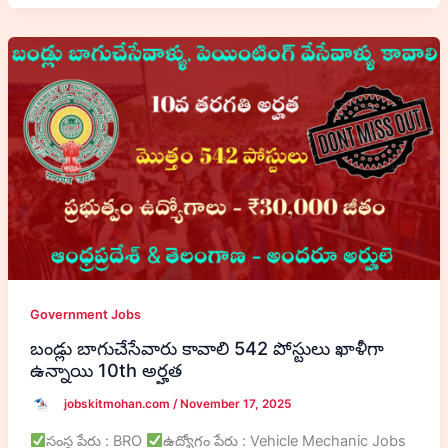
Government Jobs
బండ్లు బాగుచేసేవారు కావాలి 542 పోస్టులు ఖాళీగా
ఉన్నాయి 10th అర్హత
jobskitmohan.com
/
November 17, 2025
సంస్థ పేరు : BRO
ఉద్యోగం పేరు : Vehicle Mechanic Jobs