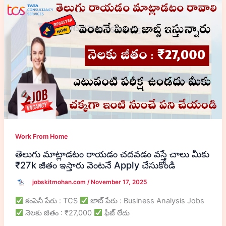
Work From Home
తెలుగు మాట్లాడటం రాయడం చదవడం వస్తే చాలు మీకు
₹27k జీతం ఇస్తారు వెంటనే Apply చేసుకోండి
jobskitmohan.com
/
November 17, 2025
కంపెనీ పేరు : TCS
జాబ్ పేరు : Business Analysis Jobs
నెలకు జీతం : ₹27,000
ఫీజ్ లేదు