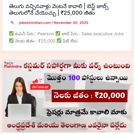
తెలుగు వచ్చినవాళ్లు వెంటనే కావాలి | బెస్ట్ జాబ్స్
తెలుగులోనే చేయొచ్చు | ₹25,000 జీతం
jobskitmohan.com
/
November 30, 2025
కంపెనీ పేరు : Pearson
జాబ్ పేరు : Sales executive Jobs
నెలకు జీతం : ₹25,000
ఫీజ్ లేదు