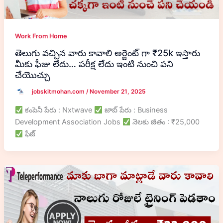
Work From Home
తెలుగు వచ్చిన వారు కావాలి అర్జెంట్ గా ₹25k ఇస్తారు
మీకు ఫీజు లేదు… పరీక్ష లేదు ఇంటి నుంచి పని
చేయొచ్చు
jobskitmohan.com
/
November 21, 2025
కంపెనీ పేరు : Nxtwave
జాబ్ పేరు : Business
Development Association Jobs
నెలకు జీతం : ₹25,000
ఫీజ్