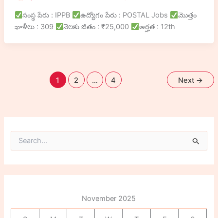
సంస్థ పేరు : IPPB
ఉద్యోగం పేరు : POSTAL Jobs
మొత్తం
ఖాళీలు : 309
నెలకు జీతం : ₹25,000
అర్హత : 12th
1
2
…
4
Next
→
S
e
a
r
c
h
f
November 2025
o
r