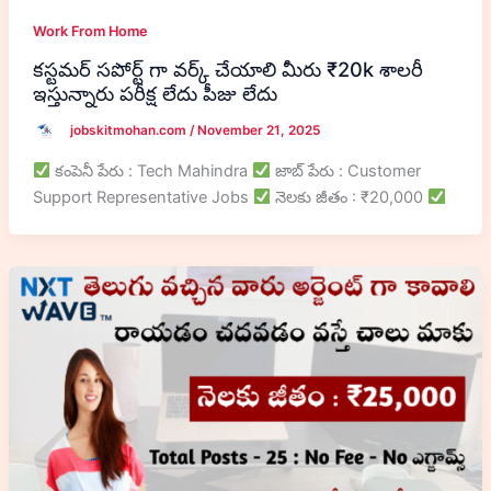
Work From Home
కస్టమర్ సపోర్ట్ గా వర్క్ చేయాలి మీరు ₹20k శాలరీ
ఇస్తున్నారు పరీక్ష లేదు పీజు లేదు
jobskitmohan.com
/
November 21, 2025
కంపెనీ పేరు : Tech Mahindra
జాబ్ పేరు : Customer
Support Representative Jobs
నెలకు జీతం : ₹20,000