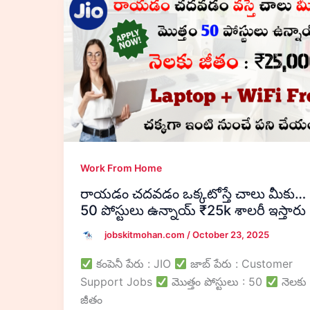
Work From Home
రాయడం చదవడం ఒక్కటోస్తే చాలు మీకు…
50 పోస్టులు ఉన్నాయ్ ₹25k శాలరీ ఇస్తారు
jobskitmohan.com
/
October 23, 2025
కంపెనీ పేరు : JIO
జాబ్ పేరు : Customer
Support Jobs
మొత్తం పోస్టులు : 50
నెలకు
జీతం