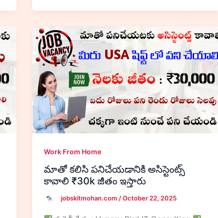
Work From Home
మాతో కలిసి పనిచేయడానికి అసిస్టెంట్స్
కావాలి ₹30k జీతం ఇస్తారు
jobskitmohan.com
/
October 22, 2025