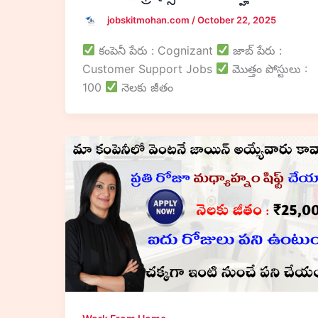
jobskitmohan.com
/
October 22, 2025
కంపెనీ పేరు : Cognizant
జాబ్ పేరు :
Customer Support Jobs
మొత్తం పోస్టులు :
100
నెలకు జీతం