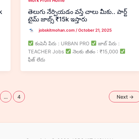
Work From Home
k
తెలుగు నేర్పియడం వస్తే చాలు మీకు.. పార్ట్
టైమ్ జాబ్స్ ₹15k ఇస్తారు
jobskitmohan.com
/
October 21, 2025
కంపెనీ పేరు : URBAN PRO
జాబ్ పేరు :
TEACHER Jobs
నెలకు జీతం : ₹15,000
ఫీజ్ లేదు
…
4
Next
→