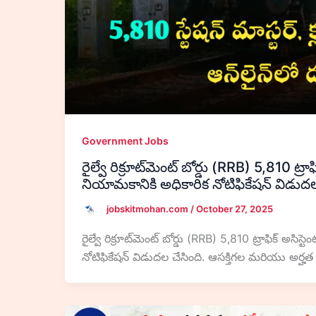
Government Jobs
రైల్వే రిక్రూట్‌మెంట్ బోర్డు (RRB) 5,810 ట్ర
నియామకానికి అధికారిక నోటిఫికేషన్ విడుదల
jobskitmohan.com
/
October 27, 2025
రైల్వే రిక్రూట్‌మెంట్ బోర్డు (RRB) 5,810 ట్రాఫిక్ అసి
నోటిఫికేషన్ విడుదల చేసింది. ఆసక్తిగల మరియు అర్హత