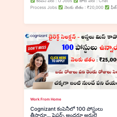
కంపెనీ పేరు : U Jobs
జాబ్ పేరు : Chat
Process Jobs
నెలకు జీతం : ₹20,000
ఫీజ్
Work From Home
Cognizant కంపెనీలో 100 పోస్టులు
తీసారూ… ఫ్రెషర్స్ అందరూ అర్హులె