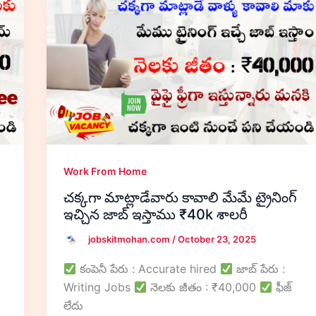
Work From Home
చక్కగా మాట్లాడేవారు కావాలి మేమే ట్రైనింగ్
ఇచ్చిన జాబ్ ఇస్తాము ₹40k శాలరీ
jobskitmohan.com
/
October 23, 2025
కంపెనీ పేరు : Accurate hired
జాబ్ పేరు :
Writing Jobs
నెలకు జీతం : ₹40,000
ఫీజ్
లేదు