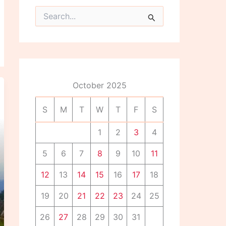
S
e
a
r
c
h
f
o
October 2025
r
:
S
M
T
W
T
F
S
1
2
3
4
5
6
7
8
9
10
11
12
13
14
15
16
17
18
19
20
21
22
23
24
25
26
27
28
29
30
31