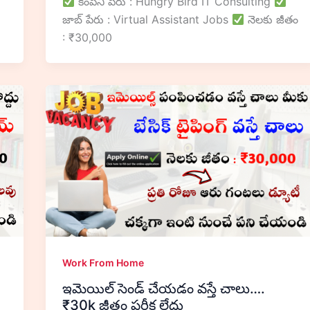
కంపెనీ పేరు : Hungry Bird IT Consulting
జాబ్ పేరు : Virtual Assistant Jobs
నెలకు జీతం
: ₹30,000
Work From Home
ఇమెయిల్ సెండ్ చేయడం వస్తే చాలు….
₹30k జీతం పరీక్ష లేదు