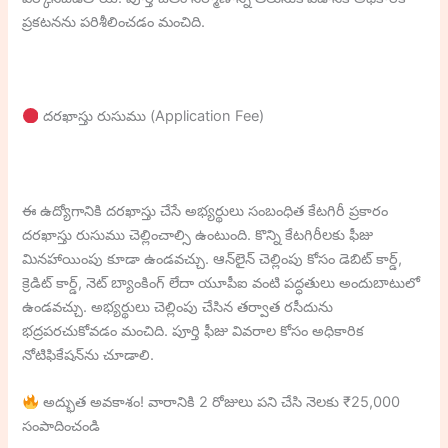
ప్రకటనను పరిశీలించడం మంచిది.
దరఖాస్తు రుసుము (Application Fee)
ఈ ఉద్యోగానికి దరఖాస్తు చేసే అభ్యర్థులు సంబంధిత కేటగిరీ ప్రకారం
దరఖాస్తు రుసుము చెల్లించాల్సి ఉంటుంది. కొన్ని కేటగిరీలకు ఫీజు
మినహాయింపు కూడా ఉండవచ్చు. ఆన్‌లైన్ చెల్లింపు కోసం డెబిట్ కార్డ్,
క్రెడిట్ కార్డ్, నెట్ బ్యాంకింగ్ లేదా యూపీఐ వంటి పద్ధతులు అందుబాటులో
ఉండవచ్చు. అభ్యర్థులు చెల్లింపు చేసిన తర్వాత రసీదును
భద్రపరచుకోవడం మంచిది. పూర్తి ఫీజు వివరాల కోసం అధికారిక
నోటిఫికేషన్‌ను చూడాలి.
అద్భుత అవకాశం! వారానికి 2 రోజులు పని చేసి నెలకు ₹25,000
సంపాదించండి