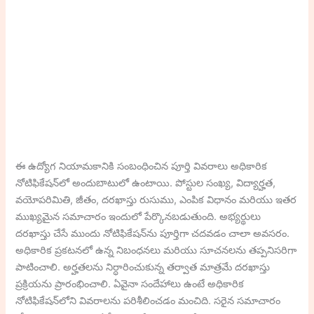
ఈ ఉద్యోగ నియామకానికి సంబంధించిన పూర్తి వివరాలు అధికారిక
నోటిఫికేషన్‌లో అందుబాటులో ఉంటాయి. పోస్టుల సంఖ్య, విద్యార్హత,
వయోపరిమితి, జీతం, దరఖాస్తు రుసుము, ఎంపిక విధానం మరియు ఇతర
ముఖ్యమైన సమాచారం ఇందులో పేర్కొనబడుతుంది. అభ్యర్థులు
దరఖాస్తు చేసే ముందు నోటిఫికేషన్‌ను పూర్తిగా చదవడం చాలా అవసరం.
అధికారిక ప్రకటనలో ఉన్న నిబంధనలు మరియు సూచనలను తప్పనిసరిగా
పాటించాలి. అర్హతలను నిర్ధారించుకున్న తర్వాత మాత్రమే దరఖాస్తు
ప్రక్రియను ప్రారంభించాలి. ఏవైనా సందేహాలు ఉంటే అధికారిక
నోటిఫికేషన్‌లోని వివరాలను పరిశీలించడం మంచిది. సరైన సమాచారం