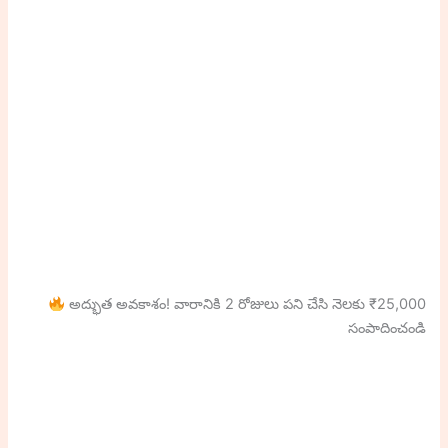
అద్భుత అవకాశం! వారానికి 2 రోజులు పని చేసి నెలకు ₹25,000
సంపాదించండి