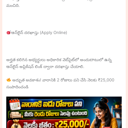
మంచిది.
ఆన్‌లైన్ దరఖాస్తు (Apply Online)
అర్హత కలిగిన అభ్యర్థులు అధికారిక వెబ్‌సైట్‌లో అందుబాటులో ఉన్న
ఆన్‌లైన్ అప్లికేషన్ లింక్ ద్వారా దరఖాస్తు చేయాలి.
అద్భుత అవకాశం! వారానికి 2 రోజులు పని చేసి నెలకు ₹25,000
సంపాదించండి