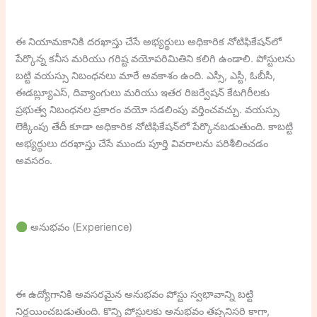
ఈ నియామకానికి దరఖాస్తు చేసే అభ్యర్థులు అధికారిక నోటిఫికేషన్‌లో
పేర్కొన్న కనీస మరియు గరిష్ట వయోపరిమితిని కలిగి ఉండాలి. పోస్టులను
బట్టి వయస్సు నిబంధనలు మారే అవకాశం ఉంది. ఎస్సీ, ఎస్టీ, ఓబీసీ,
ఈడబ్ల్యూఎస్, దివ్యాంగులు మరియు ఇతర రిజర్వేషన్ కేటగిరీలకు
ప్రభుత్వ నిబంధనల ప్రకారం వయో సడలింపు వర్తించవచ్చు. వయస్సు
లెక్కింపు తేదీ కూడా అధికారిక నోటిఫికేషన్‌లో పేర్కొనబడుతుంది. కాబట్టి
అభ్యర్థులు దరఖాస్తు చేసే ముందు పూర్తి వివరాలను పరిశీలించడం
అవసరం.
అనుభవం (Experience)
ఈ ఉద్యోగానికి అవసరమైన అనుభవం పోస్టు స్వభావాన్ని బట్టి
నిర్ణయించబడుతుంది. కొన్ని పోస్టులకు అనుభవం తప్పనిసరి కాగా,