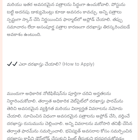
మరియు ఇతర అవసరమైన పత్రాలను సిద్ధంగా ఉంచుకోవాలి. పోస్టును
బట్టి అదనపు డాక్యుమెంట్లు కూడా అవసరం కావచ్చు. అన్ని పత్రాలు
స్పష్టంగా స్కాన్ చేసి నిర్ణయించిన ఫార్మాట్‌లో అప్లోడ్ చేయాలి. తప్పు
సమాచారం లేదా అసంపూర్ణ పత్రాల కారణంగా దరఖాస్తు తిరస్కరించబడే
అవకాశం ఉంటుంది.
ఎలా దరఖాస్తు చేయాలి? (How to Apply)
ముందుగా అధికారిక నోటిఫికేషన్‌ను పూర్తిగా చదివి అర్హతలను
నిర్ధారించుకోవాలి. తర్వాత అధికారిక వెబ్‌సైట్‌లో దరఖాస్తు ఫారమ్‌ను
తెరిచి అవసరమైన వ్యక్తిగత మరియు విద్యార్హత వివరాలను నమోదు
చేయాలి. సూచించిన విధంగా అవసరమైన పత్రాలను అప్లోడ్ చేసి, వర్తించే
దరఖాస్తు రుసుమును చెల్లించాలి. అన్ని వివరాలను మరోసారి తనిఖీ చేసిన
తర్వాత ఫారమ్‌ను సమర్పించాలి. భవిష్యత్ అవసరాల కోసం సమర్పించిన
దరఖాస్తు కాపీని డౌన్‌లోడ్ చేసుకుని ప్రింట్ తీసుకుని భద్రపరచుకోవడం