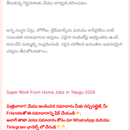
తీసుకున్న నిర్ణయాలకు మేము బాధ్యత వహించము.
అన్ని సంస్థల పేర్లు, లోగోలు, ట్రేడ్‌మార్క్‌లు మరియు కాపీరైట్‌లు వాటి
సంబంధిత యజమానుల ఆస్తులు. ఏదైనా కంటెంట్‌పై అభ్యంతరం ఉంటే,
దయచేసి మమ్మల్ని సంప్రదించండి. సరైన పరిశీలన అనంతరం అవసరమైన
చర్యలు తీసుకోబడతాయి.
Super Work From Home Jobs In Telugu 2026
మిత్రులారా!! మేము అందించిన సమాచారం మీకు నచ్చినట్లైతే, మీ
Friendsతో ఈ సమాచారాన్ని షేర్ చేయండి
.
అలాగే తాజా Jobs సమాచారం కోసం మా WhatsApp మరియు
Telegram ఛానెల్స్ లో చేరండి
.