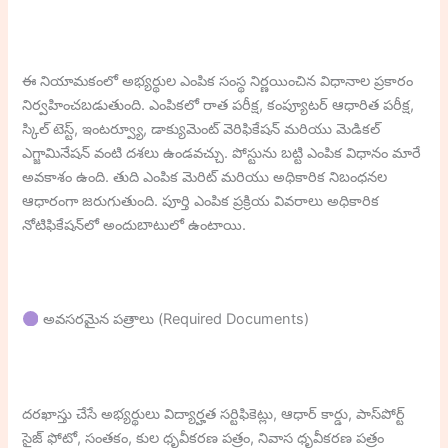
ఈ నియామకంలో అభ్యర్థుల ఎంపిక సంస్థ నిర్ణయించిన విధానాల ప్రకారం
నిర్వహించబడుతుంది. ఎంపికలో రాత పరీక్ష, కంప్యూటర్ ఆధారిత పరీక్ష,
స్కిల్ టెస్ట్, ఇంటర్వ్యూ, డాక్యుమెంట్ వెరిఫికేషన్ మరియు మెడికల్
ఎగ్జామినేషన్ వంటి దశలు ఉండవచ్చు. పోస్టును బట్టి ఎంపిక విధానం మారే
అవకాశం ఉంది. తుది ఎంపిక మెరిట్ మరియు అధికారిక నిబంధనల
ఆధారంగా జరుగుతుంది. పూర్తి ఎంపిక ప్రక్రియ వివరాలు అధికారిక
నోటిఫికేషన్‌లో అందుబాటులో ఉంటాయి.
అవసరమైన పత్రాలు (Required Documents)
దరఖాస్తు చేసే అభ్యర్థులు విద్యార్హత సర్టిఫికెట్లు, ఆధార్ కార్డు, పాస్‌పోర్ట్
సైజ్ ఫోటో, సంతకం, కుల ధృవీకరణ పత్రం, నివాస ధృవీకరణ పత్రం