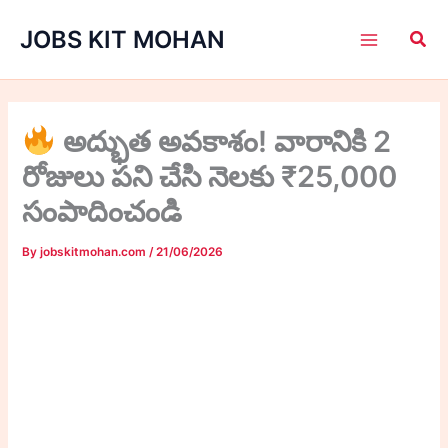
Skip
JOBS KIT MOHAN
to
content
అద్భుత అవకాశం! వారానికి 2
రోజులు పని చేసి నెలకు ₹25,000
సంపాదించండి
By
jobskitmohan.com
/
21/06/2026