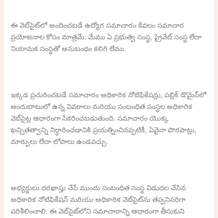
ఈ వెబ్‌సైట్‌లో అందించబడే ఉద్యోగ సమాచారం కేవలం సమాచార
ప్రయోజనాల కోసం మాత్రమే. మేము ఏ ప్రభుత్వ సంస్థ, ప్రైవేట్ సంస్థ లేదా
నియామక సంస్థతో అనుబంధం కలిగి లేము.
ఇక్కడ ప్రచురించబడే సమాచారం అధికారిక నోటిఫికేషన్లు, పబ్లిక్ డొమైన్‌లో
అందుబాటులో ఉన్న వివరాలు మరియు సంబంధిత సంస్థల అధికారిక
వెబ్‌సైట్ల ఆధారంగా సేకరించబడుతుంది. సమాచారం యొక్క
ఖచ్చితత్వాన్ని నిర్ధారించడానికి ప్రయత్నించినప్పటికీ, ఏవైనా పొరపాట్లు,
మార్పులు లేదా లోపాలు ఉండవచ్చు.
అభ్యర్థులు దరఖాస్తు చేసే ముందు సంబంధిత సంస్థ విడుదల చేసిన
అధికారిక నోటిఫికేషన్ మరియు అధికారిక వెబ్‌సైట్‌ను తప్పనిసరిగా
పరిశీలించాలి. ఈ వెబ్‌సైట్‌లోని సమాచారాన్ని ఆధారంగా తీసుకుని