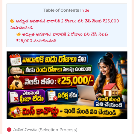
Table of Contents
[
hide
]
అద్భుత అవకాశం! వారానికి 2 రోజులు పని చేసి నెలకు ₹25,000
సంపాదించండి
అద్భుత అవకాశం! వారానికి 2 రోజులు పని చేసి నెలకు
₹25,000 సంపాదించండి
ఎంపిక విధానం (Selection Process)