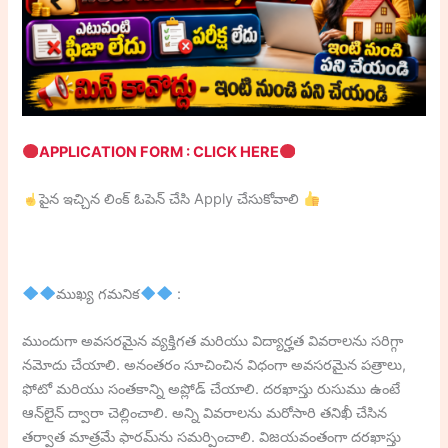
APPLICATION FORM : CLICK HERE
పైన ఇచ్చిన లింక్ ఓపెన్ చేసి Apply చేసుకోవాలి
ముఖ్య గమనిక
:
ముందుగా అవసరమైన వ్యక్తిగత మరియు విద్యార్హత వివరాలను సరిగ్గా
నమోదు చేయాలి. అనంతరం సూచించిన విధంగా అవసరమైన పత్రాలు,
ఫోటో మరియు సంతకాన్ని అప్లోడ్ చేయాలి. దరఖాస్తు రుసుము ఉంటే
ఆన్‌లైన్ ద్వారా చెల్లించాలి. అన్ని వివరాలను మరోసారి తనిఖీ చేసిన
తర్వాత మాత్రమే ఫారమ్‌ను సమర్పించాలి. విజయవంతంగా దరఖాస్తు