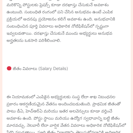
మరికొన్ని పోస్టులకు ఫ్రెషర్స్ కూడా దరఖాస్తు చేసుకునే అవకాశం
ఉంటుంది. సంబంధిత రంగంలో పని చేసిన అనుభవం ఉంటే ఎంపిక
ప్రక్రియలో అదనపు ప్రయోజనం కలిగే అవకాశం ఉంది. అనుభవానికి
సంబంధించిన పూర్తి వివరాలు అధికారిక నోటిఫికేషన్‌లో స్పష్టంగా
ఇవ్వబడతాయి. దరఖాస్తు చేసుకునే ముందు అభ్యర్థులు అనుభవ
అర్హతలను ఒకసారి పరిశీలించాలి.
జీతం వివరాలు (Salary Details)
ఈ నియామకంలో ఎంపికైన అభ్యర్థులకు సంస్థ లేదా శాఖ నిబంధనల
ప్రకారం ఆకర్షణీయమైన వేతనం అందించబడుతుంది. ప్రాథమిక జీతంతో
పాటు డీఏ, హెచ్‌ఆర్‌ఏ మరియు ఇతర అలవెన్సులు కూడా వర్తించే
అవకాశం ఉంది. పోస్టు స్థాయి మరియు ఉద్యోగ స్వభావాన్ని బట్టి జీతం
మారవచ్చు. నెలవారీ లేదా వార్షిక వేతన వివరాలు అధికారిక నోటిఫికేషన్‌లో
పేర్కొనబడతాయి. పూర్తి జీతం నిర్మాణాన్ని తెలుసుకోవడానికి అధికారిక