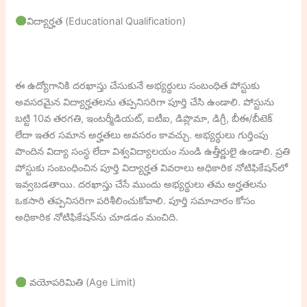
విద్యార్హత (Educational Qualification)
ఈ ఉద్యోగానికి దరఖాస్తు చేసుకునే అభ్యర్థులు సంబంధిత పోస్టుకు
అవసరమైన విద్యార్హతలను తప్పనిసరిగా పూర్తి చేసి ఉండాలి. పోస్టును
బట్టి 10వ తరగతి, ఇంటర్మీడియట్, ఐటీఐ, డిప్లొమా, డిగ్రీ, బీఈ/బీటెక్
లేదా ఇతర సమాన అర్హతలు అవసరం కావచ్చు. అభ్యర్థులు గుర్తింపు
పొందిన విద్యా సంస్థ లేదా విశ్వవిద్యాలయం నుండి ఉత్తీర్ణులై ఉండాలి. ప్రతి
పోస్టుకు సంబంధించిన పూర్తి విద్యార్హత వివరాలు అధికారిక నోటిఫికేషన్‌లో
ఇవ్వబడతాయి. దరఖాస్తు చేసే ముందు అభ్యర్థులు తమ అర్హతలను
ఒకసారి తప్పనిసరిగా పరిశీలించుకోవాలి. పూర్తి సమాచారం కోసం
అధికారిక నోటిఫికేషన్‌ను చూడడం మంచిది.
వయోపరిమితి (Age Limit)