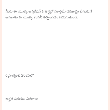
మీరు ఈ యొక్క అప్లికేషన్ కి ఆన్లైన్లో మాత్రమే దరఖాస్తు చేసుకునే
అవకాశం ఈ యొక్క కంపెనీ కల్పించడం జరుగుతుంది.
రిక్రూట్మెంట్ 2025లో
అర్హత షరతుల వివరాలు