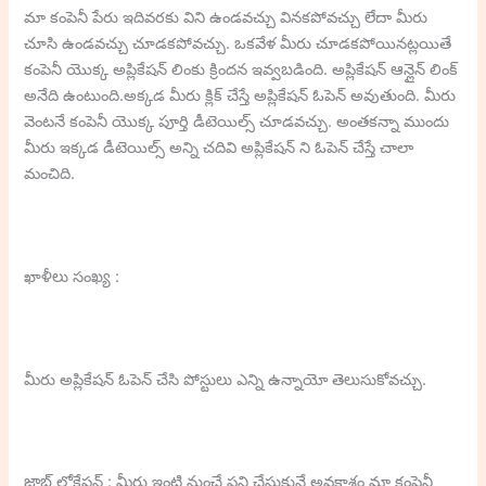
మా కంపెనీ పేరు ఇదివరకు విని ఉండవచ్చు వినకపోవచ్చు లేదా మీరు
చూసి ఉండవచ్చు చూడకపోవచ్చు. ఒకవేళ మీరు చూడకపోయినట్లయితే
కంపెనీ యొక్క అప్లికేషన్ లింకు క్రిందన ఇవ్వబడింది. అప్లికేషన్ ఆన్లైన్ లింక్
అనేది ఉంటుంది.అక్కడ మీరు క్లిక్ చేస్తే అప్లికేషన్ ఓపెన్ అవుతుంది. మీరు
వెంటనే కంపెనీ యొక్క పూర్తి డీటెయిల్స్ చూడవచ్చు. అంతకన్నా ముందు
మీరు ఇక్కడ డీటెయిల్స్ అన్ని చదివి అప్లికేషన్ ని ఓపెన్ చేస్తే చాలా
మంచిది.
ఖాళీలు సంఖ్య :
మీరు అప్లికేషన్ ఓపెన్ చేసి పోస్టులు ఎన్ని ఉన్నాయో తెలుసుకోవచ్చు.
జాబ్ లోకేషన్ : మీరు ఇంటి నుంచే పని చేసుకునే అవకాశం మా కంపెనీ