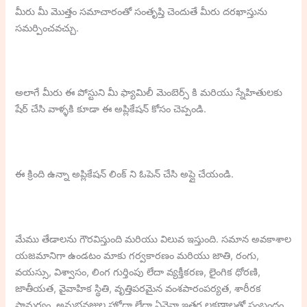
మీరు మీ మొత్తం సమాచారంతో సంతృప్తి చెందుతే మీరు దరఖాస్తును
సమర్పించవచ్చు.
అలాగే మీరు ఈ పోస్టుని మీ ఫ్యామిలీ మెంబెర్స్ కి మరియు స్నేహితులకు
షేర్ చేసి వాళ్ళకి కూడా ఈ అప్లికేషన్ కోసం చెప్పండి.
ఈ క్రింది ఉన్నా అప్లికేషన్ లింక్ ని ఓపెన్ చేసి అప్లై చేయండి.
మేము తేడాలను గౌరవిస్తుంది మరియు విలువ ఇస్తుంది. సమాన అవకాశాల
యజమానిగా ఉండటం మాకు గర్వకారణం మరియు జాతి, రంగు,
వయస్సు, విశ్వాసం, లింగ గుర్తింపు లేదా వ్యక్తీకరణ, లైంగిక ధోరణి,
జాతీయత, వైవాహిక స్థితి, వృత్తిపరమైన వంశపారంపర్యత, శారీరక
సామర్థ్యం, ​​అనుభవజ్ఞుల హోదా లేదా ఏవైనా ఇతర లక్షణాలతో సంబంధం