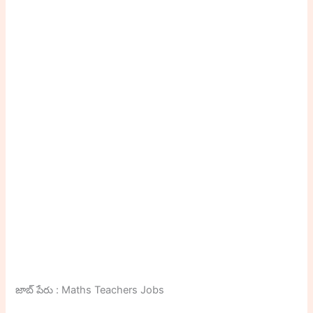
జాబ్ పేరు : Maths Teachers Jobs