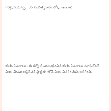
గరిష్ట వయస్సు : 35 సంవత్సరాలు లోపు ఉండాలి.
జీతం వివరాలు : ఈ పోస్ట్ కి సంబందించిన జీతం వివరాలు చూసుకొంటే
మీకు మేము అప్లికేషన్ స్టార్టింగ్ లోనే మీకు వివరించడం జరిగింది.