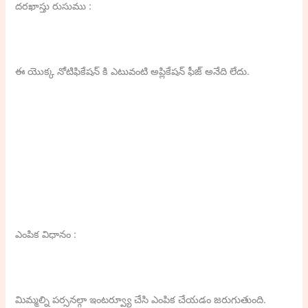
దరఖాస్తు రుసుము :
ఈ యొక్క నోటిఫికేషన్ కి ఎటువంటి అప్లికేషన్ ఫీజ్ అనేది లేదు.
ఎంపిక విధానం :
మిమ్మల్ని పర్సనల్గా ఇంటర్వ్యూ చేసి ఎంపిక చేయడం జరుగుతుంది.