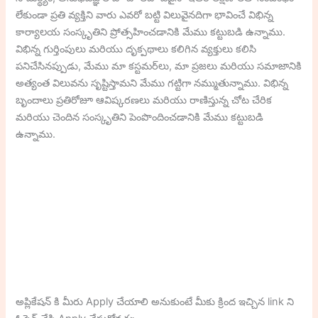
లేకుండా ప్రతి వ్యక్తిని వారు ఎవరో బట్టి విలువైనదిగా భావించే విభిన్న
కార్యాలయ సంస్కృతిని ప్రోత్సహించడానికి మేము కట్టుబడి ఉన్నాము.
విభిన్న గుర్తింపులు మరియు దృక్పథాలు కలిగిన వ్యక్తులు కలిసి
పనిచేసినప్పుడు, మేము మా కస్టమర్‌లు, మా ప్రజలు మరియు సమాజానికి
అత్యంత విలువను సృష్టిస్తామని మేము గట్టిగా నమ్ముతున్నాము. విభిన్న
బృందాలు ప్రతిరోజూ ఆవిష్కరణలు మరియు రాణిస్తున్న చోట చేరిక
మరియు చెందిన సంస్కృతిని పెంపొందించడానికి మేము కట్టుబడి
ఉన్నాము.
అప్లికేషన్ కి మీరు Apply చేయాలి అనుకుంటే మీకు క్రింద ఇచ్చిన link ని