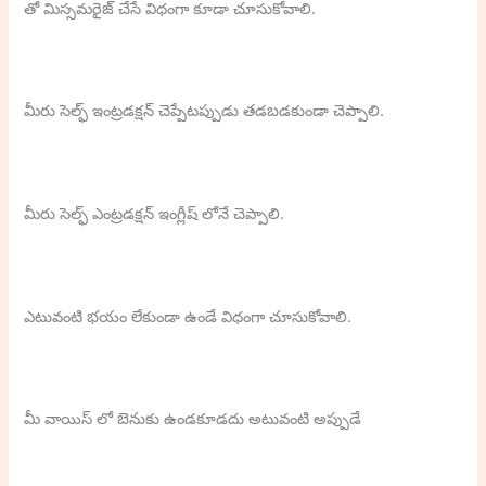
తో మిస్సమరైజ్ చేసే విధంగా కూడా చూసుకోవాలి.
మీరు సెల్ఫ్ ఇంట్రడక్షన్ చెప్పేటప్పుడు తడబడకుండా చెప్పాలి.
మీరు సెల్ఫ్ ఎంట్రడక్షన్ ఇంగ్లీష్ లోనే చెప్పాలి.
ఎటువంటి భయం లేకుండా ఉండే విధంగా చూసుకోవాలి.
మీ వాయిస్ లో బెనుకు ఉండకూడదు అటువంటి అప్పుడే