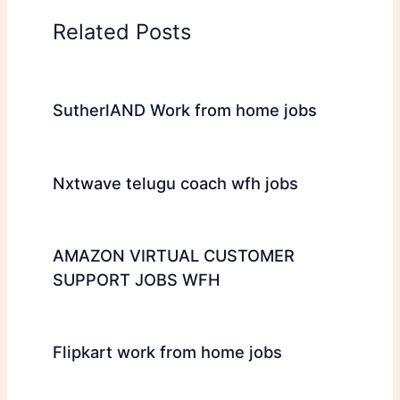
Related Posts
SutherlAND Work from home jobs
Nxtwave telugu coach wfh jobs
AMAZON VIRTUAL CUSTOMER
SUPPORT JOBS WFH
Flipkart work from home jobs