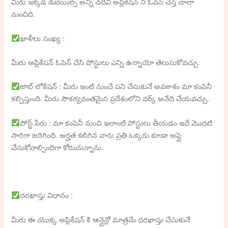
మీరు ఇక్కడ డీటెయిల్స్ అన్ని చదివి అప్లికేషన్ ని ఓపెన్ చేస్తే చాలా
మంచిది.
ఖాళీలు సంఖ్య :
మీరు అప్లికేషన్ ఓపెన్ చేసి పోస్టులు ఎన్ని ఉన్నాయో తెలుసుకోవచ్చు.
జాబ్ లోకేషన్ : మీరు ఇంటి నుంచే పని చేసుకునే అవకాశం మా కంపెనీ
కల్పిస్తుంది. మీరు సౌకర్యవంతమైన ప్రదేశంలోని వర్క్ అనేది చేయవచ్చు.
పోస్ట్ పేరు : మా కంపెనీ నుంచి ఇలాంటి పోస్టులు తీయడం ఇదే మొదటి
సారిగా జరిగింది. అర్హత కలిగిన వారు ప్రతి ఒక్కరు కూడా అప్లై
చేసుకోవాల్సిందిగా కోరుచున్నాను.
దరఖాస్తు విధానం :
మీరు ఈ యొక్క అప్లికేషన్ కి ఆన్లైన్లో మాత్రమే దరఖాస్తు చేసుకునే