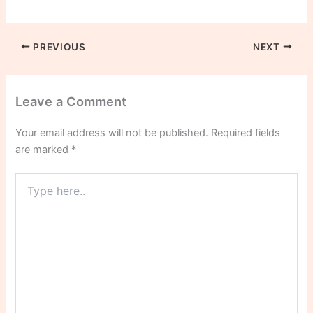
PREVIOUS
NEXT
Leave a Comment
Your email address will not be published.
Required fields
are marked
*
Type
here..