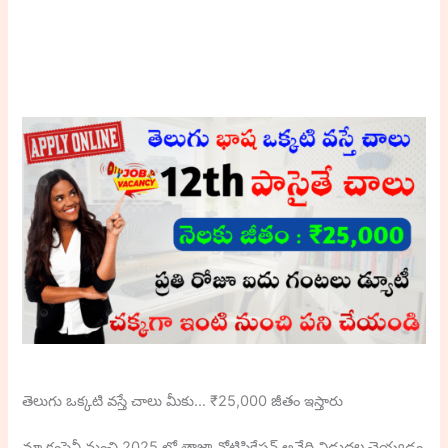
తెలుగు ఒక్కటి వస్తే చాలు మీకు… ₹25,000 జీతం ఇస్తారు
మా కంపెనీ నుంచి 2025 లో తాజా నోటిఫికేషన్ అనేది విడుదల చెయ్యడం