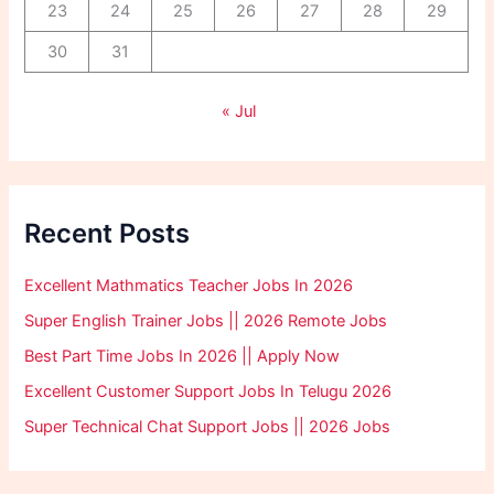
23
24
25
26
27
28
29
30
31
« Jul
Recent Posts
Excellent Mathmatics Teacher Jobs In 2026
Super English Trainer Jobs || 2026 Remote Jobs
Best Part Time Jobs In 2026 || Apply Now
Excellent Customer Support Jobs In Telugu 2026
Super Technical Chat Support Jobs || 2026 Jobs