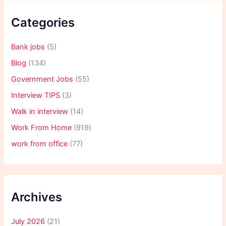
Categories
Bank jobs
(5)
Blog
(134)
Government Jobs
(55)
Interview TIPS
(3)
Walk in interview
(14)
Work From Home
(919)
work from office
(77)
Archives
July 2026
(21)