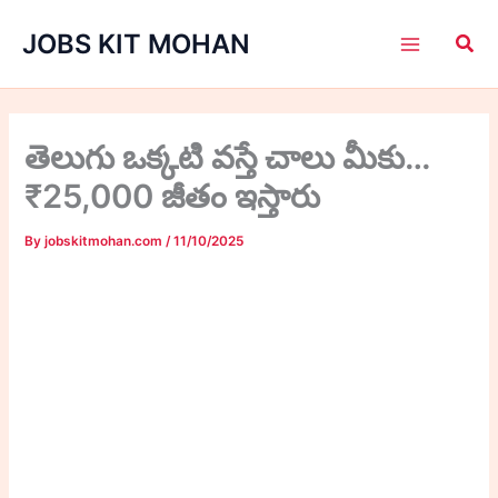
Skip
JOBS KIT MOHAN
to
content
తెలుగు ఒక్కటి వస్తే చాలు మీకు…
₹25,000 జీతం ఇస్తారు
By
jobskitmohan.com
/
11/10/2025