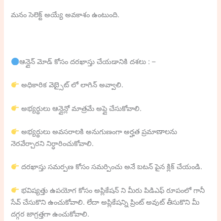
మనం సెలెక్ట్ అయ్యే అవకాశం ఉంటుంది.
ఆన్లైన్ మోడ్ కోసం దరఖాస్తు చేయడానికి దశలు : –
అధికారిక వెబ్సైట్ లో లాగిన్ అవ్వాలి.
అభ్యర్థులు ఆన్లైన్లో మాత్రమే అప్లై చేసుకోవాలి.
అభ్యర్థులు అవసరాలకి అనుగుణంగా అర్హత ప్రమాణాలను
నెరవేర్చారని నిర్ధారించుకోవాలి.
దరఖాస్తు సమర్పణ కోసం సమర్పించు అనే బటన్ పైన క్లిక్ చేయండి.
భవిష్యత్తు ఉపయోగ కోసం అప్లికేషన్ ని మీరు పిడిఎఫ్ రూపంలో గానీ
సేవ్ చేసుకొని ఉంచుకోవాలి. లేదా అప్లికేషన్ని ప్రింట్ అవుట్ తీసుకొని మీ
దగ్గర జాగ్రత్తగా ఉంచుకోవాలి.