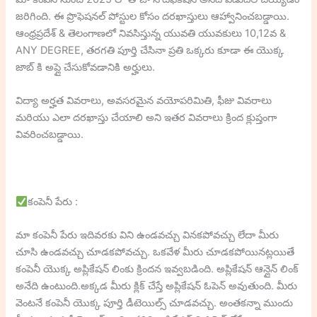
జరిగింది. ఈ ప్రొఫెషనల్ పోస్టుల కోసం దరఖాస్తులు ఆహ్వానించబడ్డాయి.
ఆంధ్రప్రదేశ్ & తెలంగాణలో నివసిస్తున్న యువతి యువకులు 10,12వ &
ANY DEGREE, తరగతి పూర్తి చేసినా ప్రతి ఒక్కరు కూడా ఈ యొక్క
జాబ్ కి అప్లై చేసుకోవడానికి అర్హులు.
విద్యా అర్హత వివరాలు, అవసరమైన వయోపరిమితి, ఫీజు వివరాలు
మరియు ఎలా దరఖాస్తు చేయాలి అని ఇతర వివరాలు క్రింద క్లుప్తంగా
వివరించబడ్డాయి.
కంపెనీ పేరు :
మా కంపెనీ పేరు ఇదివరకు విని ఉండవచ్చు వినకపోవచ్చు లేదా మీరు
చూసి ఉండవచ్చు చూడకపోవచ్చు. ఒకవేళ మీరు చూడకపోయినట్లయితే
కంపెనీ యొక్క అప్లికేషన్ లింకు క్రిందన ఇవ్వబడింది. అప్లికేషన్ ఆన్లైన్ లింక్
అనేది ఉంటుంది.అక్కడ మీరు క్లిక్ చేస్తే అప్లికేషన్ ఓపెన్ అవుతుంది. మీరు
వెంటనే కంపెనీ యొక్క పూర్తి డీటెయిల్స్ చూడవచ్చు. అంతకన్నా ముందు