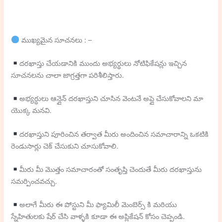
ముఖ్యమైన సూచనలు : –
దరఖాస్తు చేయడానికి ముందు అభ్యర్థులు నోటిఫికేషన్లు ఇచ్చిన
సూచనలను చాలా జాగ్రత్తగా పరిశీలిస్తారు.
అభ్యర్థులు ఆన్లైన్ దరఖాస్తుని చూసిన వెంటనే అప్లై చేసుకోవాలని మా
యొక్క మనవి.
దరఖాస్తుని పూరించిన తర్వాత మీరు అందించిన సమాచారాన్ని ఒకటికి
రెండుసార్లు చెక్ చేసుకుని చూసుకోవాలి.
మీరు మీ మొత్తం సమాచారంతో సంతృప్తి చెందుతే మీరు దరఖాస్తును
సమర్పించవచ్చు.
అలాగే మీరు ఈ పోస్టుని మీ ఫ్యామిలీ మెంబెర్స్ కి మరియు
స్నేహితులకు షేర్ చేసి వాళ్ళకి కూడా ఈ అప్లికేషన్ కోసం చెప్పండి.