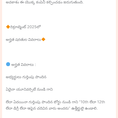
అవకాశం ఈ యొక్క కంపెనీ కల్పించడం జరుగుతుంది.
రిక్రూట్మెంట్ 2025లో
అర్హత షరతుల వివరాలు
అర్హత వివరాలు :
అభ్యర్థులు గుర్తింపు పొందిన
ఏదైనా యూనివర్సిటీ నుండి గాని
లేదా ఏదయినా గుర్తింపు పొందిన బోర్డు నుండి గాని “10th లేదా 12th
లేదా డిగ్రీ లేదా ఆపైన చదివిన వారు అందరు” ఉత్తీర్ణులై ఉండాలి.