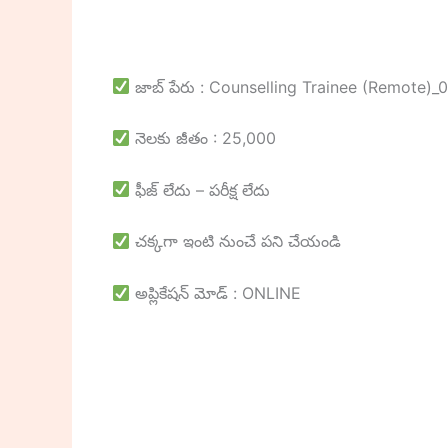
జాబ్ పేరు : Counselling Trainee (Remote)_
నెలకు జీతం : 25,000
ఫీజ్ లేదు – పరీక్ష లేదు
చక్కగా ఇంటి నుంచే పని చేయండి
అప్లికేషన్ మోడ్ : ONLINE