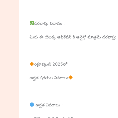
దరఖాస్తు విధానం :
మీరు ఈ యొక్క అప్లికేషన్ కి ఆన్లైన్లో మాత్రమే దరఖా
రిక్రూట్మెంట్ 2025లో
అర్హత షరతుల వివరాలు
అర్హత వివరాలు :