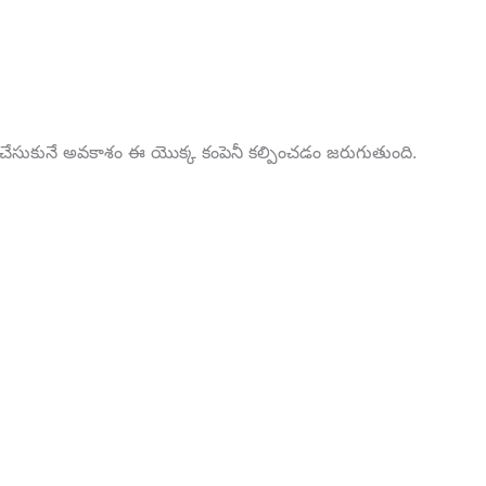
స్తు చేసుకునే అవకాశం ఈ యొక్క కంపెనీ కల్పించడం జరుగుతుంది.