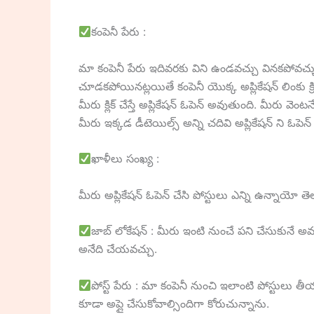
కంపెనీ పేరు :
మా కంపెనీ పేరు ఇదివరకు విని ఉండవచ్చు వినకపోవచ
చూడకపోయినట్లయితే కంపెనీ యొక్క అప్లికేషన్ లింకు క్రి
మీరు క్లిక్ చేస్తే అప్లికేషన్ ఓపెన్ అవుతుంది. మీరు 
మీరు ఇక్కడ డీటెయిల్స్ అన్ని చదివి అప్లికేషన్ ని ఓపెన్
ఖాళీలు సంఖ్య :
మీరు అప్లికేషన్ ఓపెన్ చేసి పోస్టులు ఎన్ని ఉన్నాయో త
జాబ్ లోకేషన్ : మీరు ఇంటి నుంచే పని చేసుకునే అవక
అనేది చేయవచ్చు.
పోస్ట్ పేరు : మా కంపెనీ నుంచి ఇలాంటి పోస్టులు త
కూడా అప్లై చేసుకోవాల్సిందిగా కోరుచున్నాను.