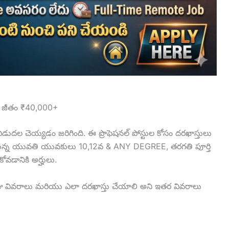
వాత జీతం ₹40,000+
ిడుదల చెయ్యడం జరిగింది. ఈ ప్రొఫెషనల్ పోస్టుల కోసం దరఖాస్తులు
సిస్తున్న యువతి యువకులు 10,12వ & ANY DEGREE, తరగతి పూర్తి
కోవడానికి అర్హులు.
జు వివరాలు మరియు ఎలా దరఖాస్తు చేయాలి అని ఇతర వివరాలు