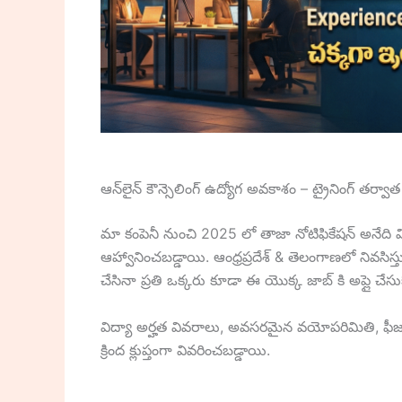
ఆన్‌లైన్ కౌన్సెలింగ్ ఉద్యోగ అవకాశం – ట్రైనింగ్ తర్
మా కంపెనీ నుంచి 2025 లో తాజా నోటిఫికేషన్ అనేది వ
ఆహ్వానించబడ్డాయి. ఆంధ్రప్రదేశ్ & తెలంగాణలో నివ
చేసినా ప్రతి ఒక్కరు కూడా ఈ యొక్క జాబ్ కి అప్లై చేసు
విద్యా అర్హత వివరాలు, అవసరమైన వయోపరిమితి, ఫీ
క్రింద క్లుప్తంగా వివరించబడ్డాయి.