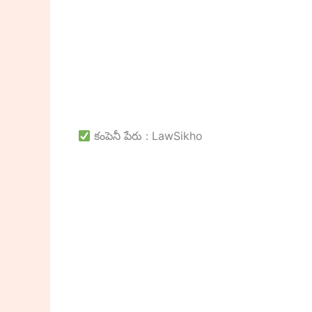
కంపెనీ పేరు : LawSikho