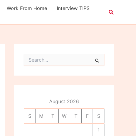
Work From Home
Interview TIPS
S
e
a
r
c
h
f
o
August 2026
r
:
S
M
T
W
T
F
S
1