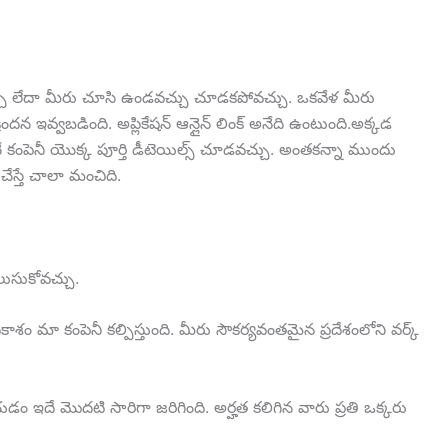
్చు లేదా మీరు చూసి ఉండవచ్చు చూడకపోవచ్చు. ఒకవేళ మీరు
ందన ఇవ్వబడింది. అప్లికేషన్ ఆన్లైన్ లింక్ అనేది ఉంటుంది.అక్కడ
వెంటనే కంపెనీ యొక్క పూర్తి డీటెయిల్స్ చూడవచ్చు. అంతకన్నా ముందు
 చేస్తే చాలా మంచిది.
ెలుసుకోవచ్చు.
ాశం మా కంపెనీ కల్పిస్తుంది. మీరు సౌకర్యవంతమైన ప్రదేశంలోని వర్క్
ీయడం ఇదే మొదటి సారిగా జరిగింది. అర్హత కలిగిన వారు ప్రతి ఒక్కరు