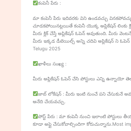
కంపెనీ పేరు :
మా కంపెనీ పేరు ఇదివరకు విని ఉండవచ్చు వినకపోవచ
చూడకపోయినట్లయితే కంపెనీ యొక్క అప్లికేషన్ లింకు క్రి
మీరు క్లిక్ చేస్తే అప్లికేషన్ ఓపెన్ అవుతుంది. మీరు 
మీరు ఇక్కడ డీటెయిల్స్ అన్ని చదివి అప్లికేషన్ ని ఓ
Telugu 2025
ఖాళీలు సంఖ్య :
మీరు అప్లికేషన్ ఓపెన్ చేసి పోస్టులు ఎన్ని ఉన్నాయో త
జాబ్ లోకేషన్ : మీరు ఇంటి నుంచే పని చేసుకునే అవక
అనేది చేయవచ్చు.
పోస్ట్ పేరు : మా కంపెనీ నుంచి ఇలాంటి పోస్టులు త
కూడా అప్లై చేసుకోవాల్సిందిగా కోరుచున్నాను.Most