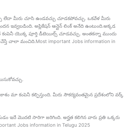
్చు లేదా మీరు చూసి ఉండవచ్చు చూడకపోవచ్చు. ఒకవేళ మీరు
ందన ఇవ్వబడింది. అప్లికేషన్ ఆన్లైన్ లింక్ అనేది ఉంటుంది.అక్కడ
వెంటనే కంపెనీ యొక్క పూర్తి డీటెయిల్స్ చూడవచ్చు. అంతకన్నా ముందు
పెన్ చేస్తే చాలా మంచిది.Most important Jobs information in
ెలుసుకోవచ్చు.
ాశం మా కంపెనీ కల్పిస్తుంది. మీరు సౌకర్యవంతమైన ప్రదేశంలోని వర్క్
ీయడం ఇదే మొదటి సారిగా జరిగింది. అర్హత కలిగిన వారు ప్రతి ఒక్కరు
 important Jobs information in Telugu 2025