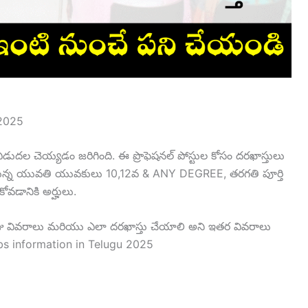
 2025
ిడుదల చెయ్యడం జరిగింది. ఈ ప్రొఫెషనల్ పోస్టుల కోసం దరఖాస్తులు
సిస్తున్న యువతి యువకులు 10,12వ & ANY DEGREE, తరగతి పూర్తి
కోవడానికి అర్హులు.
జు వివరాలు మరియు ఎలా దరఖాస్తు చేయాలి అని ఇతర వివరాలు
 Jobs information in Telugu 2025