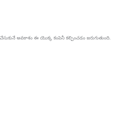
స్తు చేసుకునే అవకాశం ఈ యొక్క కంపెనీ కల్పించడం జరుగుతుంది.