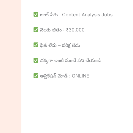
జాబ్ పేరు : Content Analysis Jobs
నెలకు జీతం : ₹30,000
ఫీజ్ లేదు – పరీక్ష లేదు
చక్కగా ఇంటి నుంచే పని చేయండి
అప్లికేషన్ మోడ్ : ONLINE