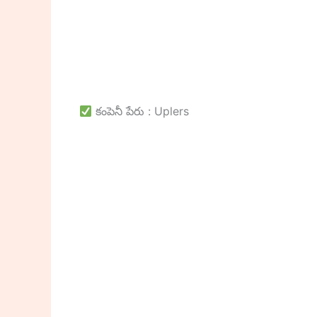
కంపెనీ పేరు : Uplers