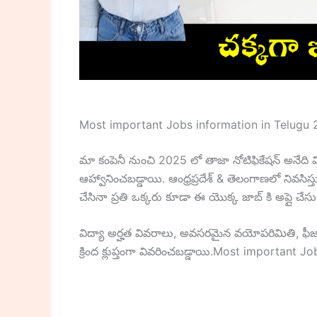
Most important Jobs information in Telugu
మా కంపెనీ నుంచి 2025 లో తాజా నోటిఫికేషన్ అనేది వ
ఆహ్వానించబడ్డాయి. ఆంధ్రప్రదేశ్ & తెలంగాణలో నివ
చేసినా ప్రతి ఒక్కరు కూడా ఈ యొక్క జాబ్ కి అప్లై చేసు
విద్యా అర్హత వివరాలు, అవసరమైన వయోపరిమితి, ఫీ
క్రింద క్లుప్తంగా వివరించబడ్డాయి.Most important