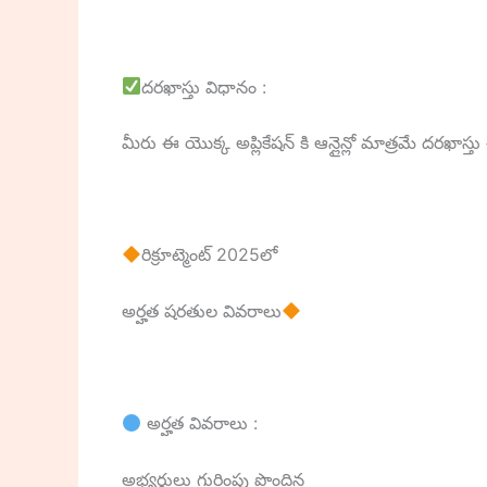
దరఖాస్తు విధానం :
మీరు ఈ యొక్క అప్లికేషన్ కి ఆన్లైన్లో మాత్రమే దరఖా
రిక్రూట్మెంట్ 2025లో
అర్హత షరతుల వివరాలు
అర్హత వివరాలు :
అభ్యర్థులు గుర్తింపు పొందిన