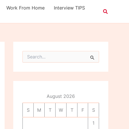
Work From Home
Interview TIPS
S
e
a
r
c
h
f
o
August 2026
r
:
S
M
T
W
T
F
S
1