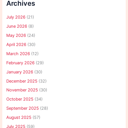
Archives
July 2026
(21)
June 2026
(8)
May 2026
(24)
April 2026
(30)
March 2026
(12)
February 2026
(29)
January 2026
(30)
December 2025
(32)
November 2025
(30)
October 2025
(34)
September 2025
(28)
August 2025
(57)
July 2025
(59)