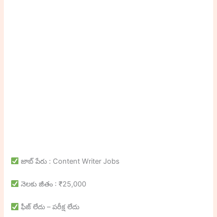
జాబ్ పేరు : Content Writer Jobs
నెలకు జీతం : ₹25,000
ఫీజ్ లేదు – పరీక్ష లేదు