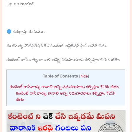
laptop రాయాలి.
దరఖాస్తు రుసుము :
ఈ యొక్క నోటిఫికేషన్ కి ఎటువంటి అప్లికేషన్ ఫీజ్ అనేది లేదు.
కంటెంట్ రాసేవాళ్ళు కావాలి అన్ని సదుపాయాలు కల్పిస్తాం ₹25k జీతం
Table of Contents
[
hide
]
కంటెంట్ రాసేవాళ్ళు కావాలి అన్ని సదుపాయాలు కల్పిస్తాం ₹25k జీతం
కంటెంట్ రాసేవాళ్ళు కావాలి అన్ని సదుపాయాలు కల్పిస్తాం ₹25k
జీతం