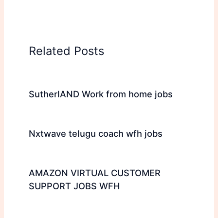
Related Posts
SutherlAND Work from home jobs
Nxtwave telugu coach wfh jobs
AMAZON VIRTUAL CUSTOMER
SUPPORT JOBS WFH