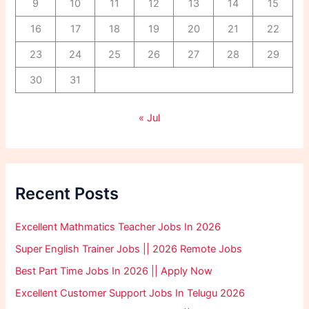
9
10
11
12
13
14
15
16
17
18
19
20
21
22
23
24
25
26
27
28
29
30
31
« Jul
Recent Posts
Excellent Mathmatics Teacher Jobs In 2026
Super English Trainer Jobs || 2026 Remote Jobs
Best Part Time Jobs In 2026 || Apply Now
Excellent Customer Support Jobs In Telugu 2026