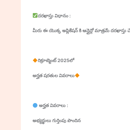
దరఖాస్తు విధానం :
మీరు ఈ యొక్క అప్లికేషన్ కి ఆన్లైన్లో మాత్రమే దరఖాస
రిక్రూట్మెంట్ 2025లో
అర్హత షరతుల వివరాలు
అర్హత వివరాలు :
అభ్యర్థులు గుర్తింపు పొందిన