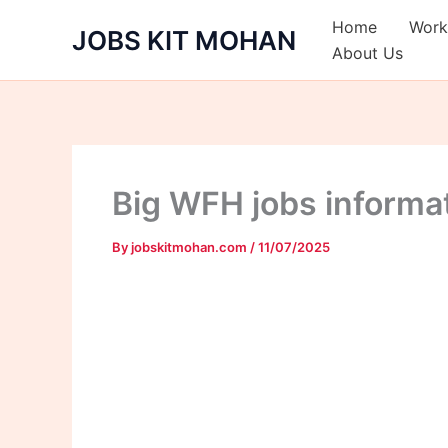
Skip
Home
Work
JOBS KIT MOHAN
to
About Us
content
Big WFH jobs informa
By
jobskitmohan.com
/
11/07/2025