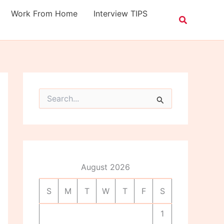
Work From Home
Interview TIPS
S
e
a
r
c
h
f
o
August 2026
r
:
S
M
T
W
T
F
S
1