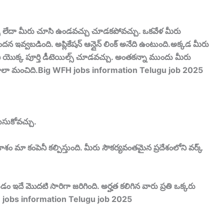
చు లేదా మీరు చూసి ఉండవచ్చు చూడకపోవచ్చు. ఒకవేళ మీరు
ందన ఇవ్వబడింది. అప్లికేషన్ ఆన్లైన్ లింక్ అనేది ఉంటుంది.అక్కడ మీరు
 కంపెనీ యొక్క పూర్తి డీటెయిల్స్ చూడవచ్చు. అంతకన్నా ముందు మీరు
 చేస్తే చాలా మంచిది.Big WFH jobs information Telugu job 2025
లుసుకోవచ్చు.
శం మా కంపెనీ కల్పిస్తుంది. మీరు సౌకర్యవంతమైన ప్రదేశంలోని వర్క్
యడం ఇదే మొదటి సారిగా జరిగింది. అర్హత కలిగిన వారు ప్రతి ఒక్కరు
 WFH jobs information Telugu job 2025