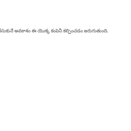
్తు చేసుకునే అవకాశం ఈ యొక్క కంపెనీ కల్పించడం జరుగుతుంది.