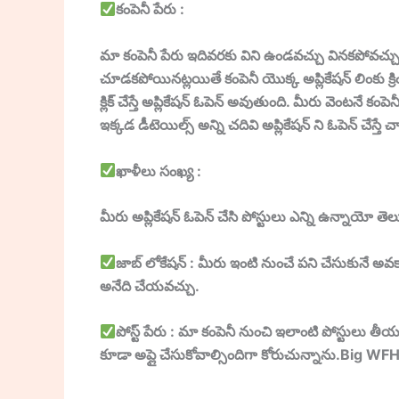
కంపెనీ పేరు :
మా కంపెనీ పేరు ఇదివరకు విని ఉండవచ్చు వినకపోవచ్
చూడకపోయినట్లయితే కంపెనీ యొక్క అప్లికేషన్ లింకు క్రి
క్లిక్ చేస్తే అప్లికేషన్ ఓపెన్ అవుతుంది. మీరు వెంటనే
ఇక్కడ డీటెయిల్స్ అన్ని చదివి అప్లికేషన్ ని ఓపెన్
ఖాళీలు సంఖ్య :
మీరు అప్లికేషన్ ఓపెన్ చేసి పోస్టులు ఎన్ని ఉన్నాయో తె
జాబ్ లోకేషన్ : మీరు ఇంటి నుంచే పని చేసుకునే అవకా
అనేది చేయవచ్చు.
పోస్ట్ పేరు : మా కంపెనీ నుంచి ఇలాంటి పోస్టులు తీ
కూడా అప్లై చేసుకోవాల్సిందిగా కోరుచున్నాను.Big