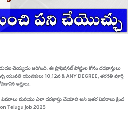
డుదల చెయ్యడం జరిగింది. ఈ ప్రొఫెషనల్ పోస్టుల కోసం దరఖాస్తులు
సిస్తున్న యువతి యువకులు 10,12వ & ANY DEGREE, తరగతి పూర్తి
ోవడానికి అర్హులు.
 వివరాలు మరియు ఎలా దరఖాస్తు చేయాలి అని ఇతర వివరాలు క్రింద
ation Telugu job 2025