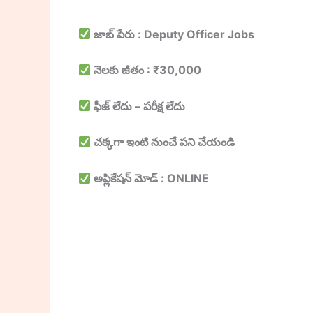
జాబ్ పేరు : Deputy Officer Jobs
నెలకు జీతం : ₹30,000
ఫీజ్ లేదు – పరీక్ష లేదు
చక్కగా ఇంటి నుంచే పని చేయండి
అప్లికేషన్ మోడ్ : ONLINE