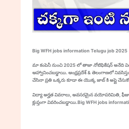
Big WFH jobs information Telugu job 2025
మా కంపెనీ నుంచి 2025 లో తాజా నోటిఫికేషన్ అనేది వి
ఆహ్వానించబడ్డాయి. ఆంధ్రప్రదేశ్ & తెలంగాణలో నివ
చేసినా ప్రతి ఒక్కరు కూడా ఈ యొక్క జాబ్ కి అప్లై చేసుక
విద్యా అర్హత వివరాలు, అవసరమైన వయోపరిమితి, ఫీజు
క్లుప్తంగా వివరించబడ్డాయి.Big WFH jobs inform