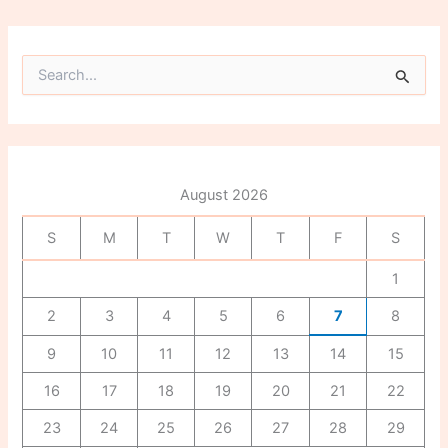
S
e
a
r
c
h
f
August 2026
o
r
S
M
T
W
T
F
S
:
1
2
3
4
5
6
7
8
9
10
11
12
13
14
15
16
17
18
19
20
21
22
23
24
25
26
27
28
29