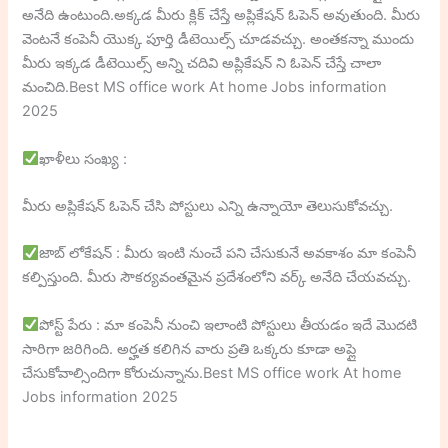
అనేది ఉంటుంది.అక్కడ మీరు క్లిక్ చేస్తే అప్లికేషన్ ఓపెన్ అవుతుంది. మీరు
వెంటనే కంపెనీ యొక్క పూర్తి డీటెయిల్స్ చూడవచ్చు. అంతకన్నా ముందు
మీరు ఇక్కడ డీటెయిల్స్ అన్ని చదివి అప్లికేషన్ ని ఓపెన్ చేస్తే చాలా
మంచిది.Best MS office work At home Jobs information
2025
ఖాళీలు సంఖ్య :
మీరు అప్లికేషన్ ఓపెన్ చేసి పోస్టులు ఎన్ని ఉన్నాయో తెలుసుకోవచ్చు.
జాబ్ లోకేషన్ : మీరు ఇంటి నుంచే పని చేసుకునే అవకాశం మా కంపెనీ
కల్పిస్తుంది. మీరు సౌకర్యవంతమైన ప్రదేశంలోని వర్క్ అనేది చేయవచ్చు.
పోస్ట్ పేరు : మా కంపెనీ నుంచి ఇలాంటి పోస్టులు తీయడం ఇదే మొదటి
సారిగా జరిగింది. అర్హత కలిగిన వారు ప్రతి ఒక్కరు కూడా అప్లై
చేసుకోవాల్సిందిగా కోరుచున్నాను.Best MS office work At home
Jobs information 2025