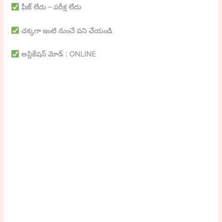
ఫీజ్ లేదు – పరీక్ష లేదు
చక్కగా ఇంటి నుంచే పని చేయండి
అప్లికేషన్ మోడ్ : ONLINE