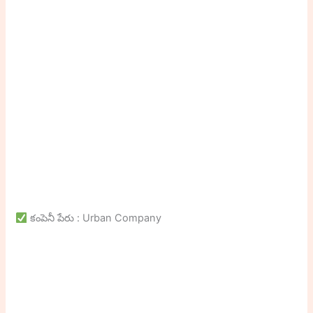
కంపెనీ పేరు : Urban Company