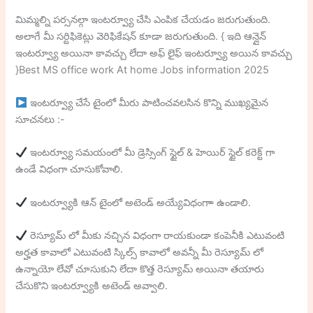
మిమ్మల్ని పర్సనల్గా ఇంటర్వ్యూ చేసి ఎంపిక చేయడం జరుగుతుంది.
అలాగే మీ సర్టిఫికెట్లు వెరిఫికేషన్ కూడా జరుగుతుంది. { ఇది ఆన్లైన్
ఇంటర్వ్యూ అయినా కావచ్చు లేదా అఫ్ లైఫ్ ఇంటర్వ్యూ అయిన కావచ్చు
}Best MS office work At home Jobs information 2025
ఇంటర్వ్యూ చేసే టైంలో మీరు పాటించవలసిన కొన్ని ముఖ్యమైన
సూచనలు :-
ఇంటర్వ్యూ సమయంలో మీ డ్రెస్సింగ్ స్టైల్ & హెయిర్ స్టైల్ కరెక్ట్ గా
ఉండే విధంగా చూసుకోవాలి.
ఇంటర్వ్యూకి ఆన్ టైంలో అటెండ్ అయ్యేవిధంగాా ఉండాలి.
రెస్యూమ్ లో మీకు నచ్చిన విధంగా రాయకుండా కంపెనీకి ఎటువంటి
అర్హత కావాలో ఎటువంటి స్కిల్స్ కావాలో అవన్నీ మీ రెస్యూమ్ లో
ఉన్నాయో లేవో చూసుకుని లేదా కొత్త రెస్యూమ్ అయినా తయారు
చేసుకొని ఇంటర్వ్యూకి అటెండ్ అవ్వాలి.