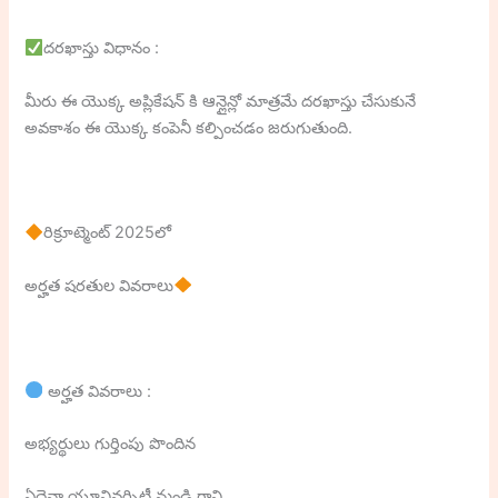
దరఖాస్తు విధానం :
మీరు ఈ యొక్క అప్లికేషన్ కి ఆన్లైన్లో మాత్రమే దరఖాస్తు చేసుకునే
అవకాశం ఈ యొక్క కంపెనీ కల్పించడం జరుగుతుంది.
రిక్రూట్మెంట్ 2025లో
అర్హత షరతుల వివరాలు
అర్హత వివరాలు :
అభ్యర్థులు గుర్తింపు పొందిన
ఏదైనా యూనివర్సిటీ నుండి గాని