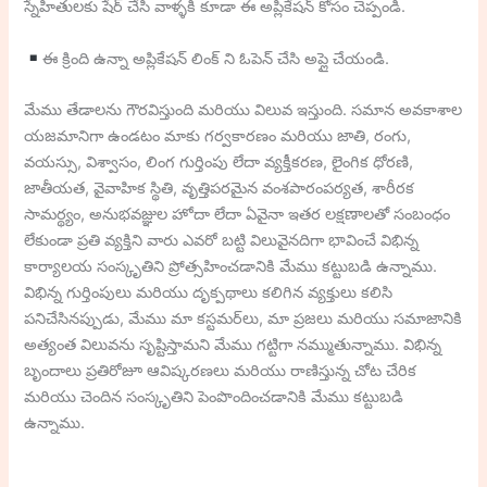
స్నేహితులకు షేర్ చేసి వాళ్ళకి కూడా ఈ అప్లికేషన్ కోసం చెప్పండి.
ఈ క్రింది ఉన్నా అప్లికేషన్ లింక్ ని ఓపెన్ చేసి అప్లై చేయండి.
మేము తేడాలను గౌరవిస్తుంది మరియు విలువ ఇస్తుంది. సమాన అవకాశాల
యజమానిగా ఉండటం మాకు గర్వకారణం మరియు జాతి, రంగు,
వయస్సు, విశ్వాసం, లింగ గుర్తింపు లేదా వ్యక్తీకరణ, లైంగిక ధోరణి,
జాతీయత, వైవాహిక స్థితి, వృత్తిపరమైన వంశపారంపర్యత, శారీరక
సామర్థ్యం, ​​అనుభవజ్ఞుల హోదా లేదా ఏవైనా ఇతర లక్షణాలతో సంబంధం
లేకుండా ప్రతి వ్యక్తిని వారు ఎవరో బట్టి విలువైనదిగా భావించే విభిన్న
కార్యాలయ సంస్కృతిని ప్రోత్సహించడానికి మేము కట్టుబడి ఉన్నాము.
విభిన్న గుర్తింపులు మరియు దృక్పథాలు కలిగిన వ్యక్తులు కలిసి
పనిచేసినప్పుడు, మేము మా కస్టమర్‌లు, మా ప్రజలు మరియు సమాజానికి
అత్యంత విలువను సృష్టిస్తామని మేము గట్టిగా నమ్ముతున్నాము. విభిన్న
బృందాలు ప్రతిరోజూ ఆవిష్కరణలు మరియు రాణిస్తున్న చోట చేరిక
మరియు చెందిన సంస్కృతిని పెంపొందించడానికి మేము కట్టుబడి
ఉన్నాము.