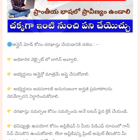
ఆన్లైన్ మోడ్ కోసం దరఖాస్తు చేయడానికి దశలు : –
అధికారిక వెబ్సైట్ లో లాగిన్ అవ్వాలి.
అభ్యర్థులు ఆన్లైన్లో మాత్రమే అప్లై చేసుకోవాలి.
అభ్యర్థులు అవసరాలకి అనుగుణంగా అర్హత ప్రమాణాలను
నెరవేర్చారని నిర్ధారించుకోవాలి.
దరఖాస్తు సమర్పణ కోసం సమర్పించు అనే బటన్ పైన క్లిక్ చేయండి.
భవిష్యత్తు ఉపయోగ కోసం అప్లికేషన్ ని మీరు పిడిఎఫ్ రూపంలో గానీ
సేవ్ చేసుకొని ఉంచుకోవాలి. లేదా అప్లికేషన్ని ప్రింట్ అవుట్ తీసుకొని మీ