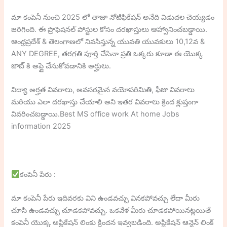
మా కంపెనీ నుంచి 2025 లో తాజా నోటిఫికేషన్ అనేది విడుదల చెయ్యడం
జరిగింది. ఈ ప్రొఫెషనల్ పోస్టుల కోసం దరఖాస్తులు ఆహ్వానించబడ్డాయి.
ఆంధ్రప్రదేశ్ & తెలంగాణలో నివసిస్తున్న యువతి యువకులు 10,12వ &
ANY DEGREE, తరగతి పూర్తి చేసినా ప్రతి ఒక్కరు కూడా ఈ యొక్క
జాబ్ కి అప్లై చేసుకోవడానికి అర్హులు.
విద్యా అర్హత వివరాలు, అవసరమైన వయోపరిమితి, ఫీజు వివరాలు
మరియు ఎలా దరఖాస్తు చేయాలి అని ఇతర వివరాలు క్రింద క్లుప్తంగా
వివరించబడ్డాయి.Best MS office work At home Jobs
information 2025
కంపెనీ పేరు :
మా కంపెనీ పేరు ఇదివరకు విని ఉండవచ్చు వినకపోవచ్చు లేదా మీరు
చూసి ఉండవచ్చు చూడకపోవచ్చు. ఒకవేళ మీరు చూడకపోయినట్లయితే
కంపెనీ యొక్క అప్లికేషన్ లింకు క్రిందన ఇవ్వబడింది. అప్లికేషన్ ఆన్లైన్ లింక్