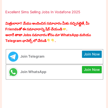
Excellent Sims Selling Jobs In Vodafone 2025
మిత్రులారా!! మేము అందించిన సమాచారం మీకు నచ్చినట్లైతే, మీ
Friendsతో ఈ సమాచారాన్ని షేర్ చేయండి
.
అలాగే తాజా Jobs సమాచారం కోసం మా WhatsApp మరియు
Telegram ఛానెల్స్ లో చేరండి
.
Join Now
Join Telegram
Join Now
Join WhatsApp