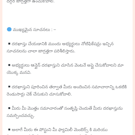
దగ్గర జాగ్రత్తగా ఉంచుకోవాలి.
ముఖ్యమైన సూచనలు : –
దరఖాస్తు చేయడానికి ముందు అభ్యర్థులు నోటిఫికేషన్లు ఇచ్చిన
సూచనలను చాలా జాగ్రత్తగా పరిశీలిస్తారు.
అభ్యర్థులు ఆన్లైన్ దరఖాస్తుని చూసిన వెంటనే అప్లై చేసుకోవాలని మా
యొక్క మనవి.
దరఖాస్తుని పూరించిన తర్వాత మీరు అందించిన సమాచారాన్ని ఒకటికి
రెండుసార్లు చెక్ చేసుకుని చూసుకోవాలి.
మీరు మీ మొత్తం సమాచారంతో సంతృప్తి చెందుతే మీరు దరఖాస్తును
సమర్పించవచ్చు.
అలాగే మీరు ఈ పోస్టుని మీ ఫ్యామిలీ మెంబెర్స్ కి మరియు