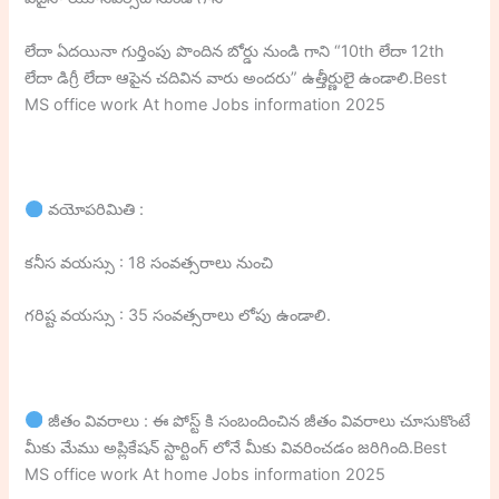
లేదా ఏదయినా గుర్తింపు పొందిన బోర్డు నుండి గాని “10th లేదా 12th
లేదా డిగ్రీ లేదా ఆపైన చదివిన వారు అందరు” ఉత్తీర్ణులై ఉండాలి.Best
MS office work At home Jobs information 2025
వయోపరిమితి :
కనీస వయస్సు : 18 సంవత్సరాలు నుంచి
గరిష్ట వయస్సు : 35 సంవత్సరాలు లోపు ఉండాలి.
జీతం వివరాలు : ఈ పోస్ట్ కి సంబందించిన జీతం వివరాలు చూసుకొంటే
మీకు మేము అప్లికేషన్ స్టార్టింగ్ లోనే మీకు వివరించడం జరిగింది.Best
MS office work At home Jobs information 2025