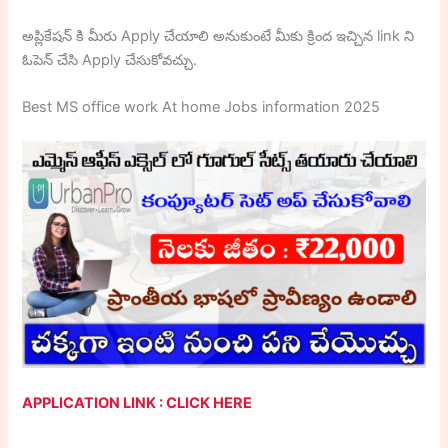
అప్లికేషన్ కి మీరు Apply చేయాలి అనుకుంటే మీకు క్రింద ఇచ్చిన link ని
ఓపెన్ చేసి Apply చేసుకోవచ్చు.
Best MS office work At home Jobs information 2025
APPLICATION LINK : CLICK HERE