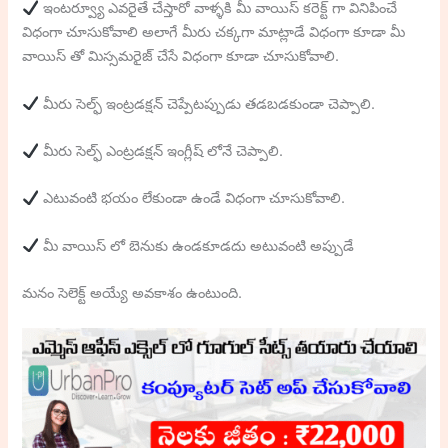
ఇంటర్వ్యూ ఎవరైతే చేస్తారో వాళ్ళకి మీ వాయిస్ కరెక్ట్ గా వినిపించే
విధంగా చూసుకోవాలి అలాగే మీరు చక్కగా మాట్లాడే విధంగా కూడా మీ
వాయిస్ తో మిస్సమరైజ్ చేసే విధంగా కూడా చూసుకోవాలి.
మీరు సెల్ఫ్ ఇంట్రడక్షన్ చెప్పేటప్పుడు తడబడకుండా చెప్పాలి.
మీరు సెల్ఫ్ ఎంట్రడక్షన్ ఇంగ్లీష్ లోనే చెప్పాలి.
ఎటువంటి భయం లేకుండా ఉండే విధంగా చూసుకోవాలి.
మీ వాయిస్ లో బెనుకు ఉండకూడదు అటువంటి అప్పుడే
మనం సెలెక్ట్ అయ్యే అవకాశం ఉంటుంది.