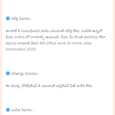
పరీక్ష విధానం :
ఈ జాబ్ కి సంబంధించిన వరకు ఎటువంటి పరీక్ష లేదు. ఒకవేళ ఉన్నచో
మీరు online లో రాయాల్సి ఉంటుంది. మీరు మీ సొంత desktop లేదా
laptop రాయాలి.Best MS office work At home Jobs
information 2025
దరఖాస్తు రుసుము :
ఈ యొక్క నోటిఫికేషన్ కి ఎటువంటి అప్లికేషన్ ఫీజ్ అనేది లేదు.
ఎంపిక విధానం :