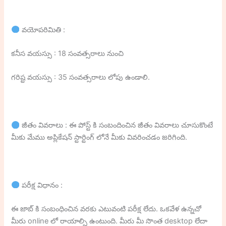
వయోపరిమితి :
కనీస వయస్సు : 18 సంవత్సరాలు నుంచి
గరిష్ట వయస్సు : 35 సంవత్సరాలు లోపు ఉండాలి.
జీతం వివరాలు : ఈ పోస్ట్ కి సంబందించిన జీతం వివరాలు చూసుకొంటే
మీకు మేము అప్లికేషన్ స్టార్టింగ్ లోనే మీకు వివరించడం జరిగింది.
పరీక్ష విధానం :
ఈ జాబ్ కి సంబంధించిన వరకు ఎటువంటి పరీక్ష లేదు. ఒకవేళ ఉన్నచో
మీరు online లో రాయాల్సి ఉంటుంది. మీరు మీ సొంత desktop లేదా