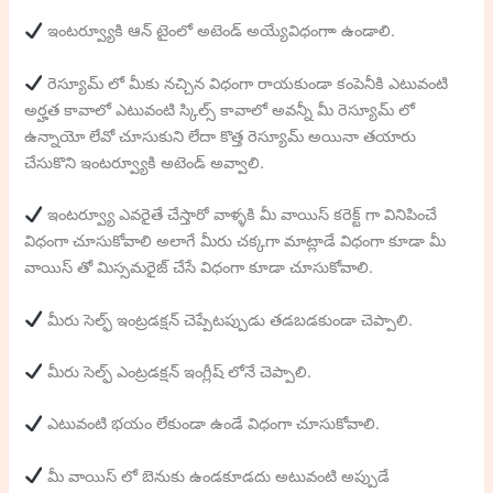
ఇంటర్వ్యూకి ఆన్ టైంలో అటెండ్ అయ్యేవిధంగాా ఉండాలి.
రెస్యూమ్ లో మీకు నచ్చిన విధంగా రాయకుండా కంపెనీకి ఎటువంటి
అర్హత కావాలో ఎటువంటి స్కిల్స్ కావాలో అవన్నీ మీ రెస్యూమ్ లో
ఉన్నాయో లేవో చూసుకుని లేదా కొత్త రెస్యూమ్ అయినా తయారు
చేసుకొని ఇంటర్వ్యూకి అటెండ్ అవ్వాలి.
ఇంటర్వ్యూ ఎవరైతే చేస్తారో వాళ్ళకి మీ వాయిస్ కరెక్ట్ గా వినిపించే
విధంగా చూసుకోవాలి అలాగే మీరు చక్కగా మాట్లాడే విధంగా కూడా మీ
వాయిస్ తో మిస్సమరైజ్ చేసే విధంగా కూడా చూసుకోవాలి.
మీరు సెల్ఫ్ ఇంట్రడక్షన్ చెప్పేటప్పుడు తడబడకుండా చెప్పాలి.
మీరు సెల్ఫ్ ఎంట్రడక్షన్ ఇంగ్లీష్ లోనే చెప్పాలి.
ఎటువంటి భయం లేకుండా ఉండే విధంగా చూసుకోవాలి.
మీ వాయిస్ లో బెనుకు ఉండకూడదు అటువంటి అప్పుడే