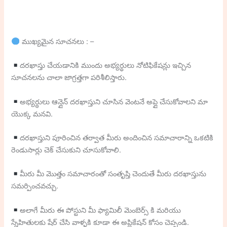
ముఖ్యమైన సూచనలు : –
దరఖాస్తు చేయడానికి ముందు అభ్యర్థులు నోటిఫికేషన్లు ఇచ్చిన
సూచనలను చాలా జాగ్రత్తగా పరిశీలిస్తారు.
అభ్యర్థులు ఆన్లైన్ దరఖాస్తుని చూసిన వెంటనే అప్లై చేసుకోవాలని మా
యొక్క మనవి.
దరఖాస్తుని పూరించిన తర్వాత మీరు అందించిన సమాచారాన్ని ఒకటికి
రెండుసార్లు చెక్ చేసుకుని చూసుకోవాలి.
మీరు మీ మొత్తం సమాచారంతో సంతృప్తి చెందుతే మీరు దరఖాస్తును
సమర్పించవచ్చు.
అలాగే మీరు ఈ పోస్టుని మీ ఫ్యామిలీ మెంబెర్స్ కి మరియు
స్నేహితులకు షేర్ చేసి వాళ్ళకి కూడా ఈ అప్లికేషన్ కోసం చెప్పండి.