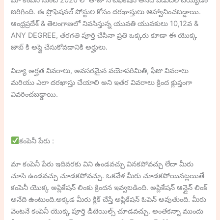
మా కంపెనీ నుంచి 2026 లో తాజా నోటిఫికేషన్ అనేది విడుదల చెయ్యడం
జరిగింది. ఈ ప్రొఫెషనల్ పోస్టుల కోసం దరఖాస్తులు ఆహ్వానించబడ్డాయి.
ఆంధ్రప్రదేశ్ & తెలంగాణలో నివసిస్తున్న యువతి యువకులు 10,12వ &
ANY DEGREE, తరగతి పూర్తి చేసినా ప్రతి ఒక్కరు కూడా ఈ యొక్క
జాబ్ కి అప్లై చేసుకోవడానికి అర్హులు.
విద్యా అర్హత వివరాలు, అవసరమైన వయోపరిమితి, ఫీజు వివరాలు
మరియు ఎలా దరఖాస్తు చేయాలి అని ఇతర వివరాలు క్రింద క్లుప్తంగా
వివరించబడ్డాయి.
కంపెనీ పేరు :
మా కంపెనీ పేరు ఇదివరకు విని ఉండవచ్చు వినకపోవచ్చు లేదా మీరు
చూసి ఉండవచ్చు చూడకపోవచ్చు. ఒకవేళ మీరు చూడకపోయినట్లయితే
కంపెనీ యొక్క అప్లికేషన్ లింకు క్రిందన ఇవ్వబడింది. అప్లికేషన్ ఆన్లైన్ లింక్
అనేది ఉంటుంది.అక్కడ మీరు క్లిక్ చేస్తే అప్లికేషన్ ఓపెన్ అవుతుంది. మీరు
వెంటనే కంపెనీ యొక్క పూర్తి డీటెయిల్స్ చూడవచ్చు. అంతకన్నా ముందు