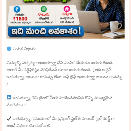
ఎంపిక విధానం :
మిమ్మల్ని పర్సనల్గా ఇంటర్వ్యూ చేసి ఎంపిక చేయడం జరుగుతుంది.
అలాగే మీ సర్టిఫికెట్లు వెరిఫికేషన్ కూడా జరుగుతుంది. { ఇది ఆన్లైన్
ఇంటర్వ్యూ అయినా కావచ్చు లేదా అఫ్ లైఫ్ ఇంటర్వ్యూ అయిన కావచ్చు
}
ఇంటర్వ్యూ చేసే టైంలో మీరు పాటించవలసిన కొన్ని ముఖ్యమైన
సూచనలు :-
ఇంటర్వ్యూ సమయంలో మీ డ్రెస్సింగ్ స్టైల్ & హెయిర్ స్టైల్ కరెక్ట్ గా
ఉండే విధంగా చూసుకోవాలి.