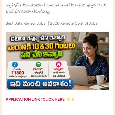
అప్లికేషన్ కి మీరు Apply చేయాలి అనుకుంటే మీకు క్రింద ఇచ్చిన link ని
ఓపెన్ చేసి Apply చేసుకోవచ్చు.
Best Data Review Jobs || 2026 Remote Control Jobs
APPLICATION LINK : CLICK HERE