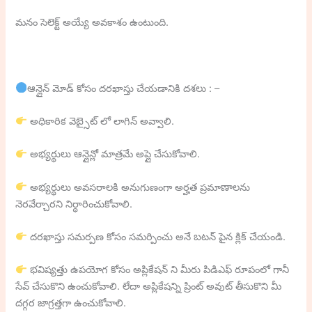
మనం సెలెక్ట్ అయ్యే అవకాశం ఉంటుంది.
ఆన్లైన్ మోడ్ కోసం దరఖాస్తు చేయడానికి దశలు : –
అధికారిక వెబ్సైట్ లో లాగిన్ అవ్వాలి.
అభ్యర్థులు ఆన్లైన్లో మాత్రమే అప్లై చేసుకోవాలి.
అభ్యర్థులు అవసరాలకి అనుగుణంగా అర్హత ప్రమాణాలను
నెరవేర్చారని నిర్ధారించుకోవాలి.
దరఖాస్తు సమర్పణ కోసం సమర్పించు అనే బటన్ పైన క్లిక్ చేయండి.
భవిష్యత్తు ఉపయోగ కోసం అప్లికేషన్ ని మీరు పిడిఎఫ్ రూపంలో గానీ
సేవ్ చేసుకొని ఉంచుకోవాలి. లేదా అప్లికేషన్ని ప్రింట్ అవుట్ తీసుకొని మీ
దగ్గర జాగ్రత్తగా ఉంచుకోవాలి.