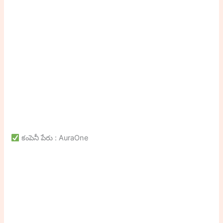
కంపెనీ పేరు : AuraOne