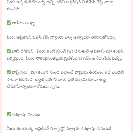
మీరు ఇక్కడ డీటెయిల్స్ అన్ని చదివి అప్లికేషన్ ని ఓపెన్ చేస్తే చాలా
మంచిది.
ఖాళీలు సంఖ్య :
మీరు అప్లికేషన్ ఓపెన్ చేసి పోస్టులు ఎన్ని ఉన్నాయో తెలుసుకోవచ్చు.
జాబ్ లోకేషన్ : మీరు ఇంటి నుంచే పని చేసుకునే అవకాశం మా కంపెనీ
కల్పిస్తుంది. మీరు సౌకర్యవంతమైన ప్రదేశంలోని వర్క్ అనేది చేయవచ్చు.
పోస్ట్ పేరు : మా కంపెనీ నుంచి ఇలాంటి పోస్టులు తీయడం ఇదే మొదటి
సారిగా జరిగింది. అర్హత కలిగిన వారు ప్రతి ఒక్కరు కూడా అప్లై
చేసుకోవాల్సిందిగా కోరుచున్నాను.
దరఖాస్తు విధానం :
మీరు ఈ యొక్క అప్లికేషన్ కి ఆన్లైన్లో మాత్రమే దరఖాస్తు చేసుకునే