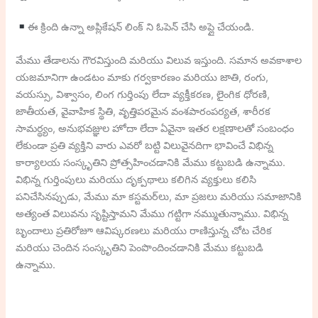
ఈ క్రింది ఉన్నా అప్లికేషన్ లింక్ ని ఓపెన్ చేసి అప్లై చేయండి.
మేము తేడాలను గౌరవిస్తుంది మరియు విలువ ఇస్తుంది. సమాన అవకాశాల
యజమానిగా ఉండటం మాకు గర్వకారణం మరియు జాతి, రంగు,
వయస్సు, విశ్వాసం, లింగ గుర్తింపు లేదా వ్యక్తీకరణ, లైంగిక ధోరణి,
జాతీయత, వైవాహిక స్థితి, వృత్తిపరమైన వంశపారంపర్యత, శారీరక
సామర్థ్యం, ​​అనుభవజ్ఞుల హోదా లేదా ఏవైనా ఇతర లక్షణాలతో సంబంధం
లేకుండా ప్రతి వ్యక్తిని వారు ఎవరో బట్టి విలువైనదిగా భావించే విభిన్న
కార్యాలయ సంస్కృతిని ప్రోత్సహించడానికి మేము కట్టుబడి ఉన్నాము.
విభిన్న గుర్తింపులు మరియు దృక్పథాలు కలిగిన వ్యక్తులు కలిసి
పనిచేసినప్పుడు, మేము మా కస్టమర్‌లు, మా ప్రజలు మరియు సమాజానికి
అత్యంత విలువను సృష్టిస్తామని మేము గట్టిగా నమ్ముతున్నాము. విభిన్న
బృందాలు ప్రతిరోజూ ఆవిష్కరణలు మరియు రాణిస్తున్న చోట చేరిక
మరియు చెందిన సంస్కృతిని పెంపొందించడానికి మేము కట్టుబడి
ఉన్నాము.