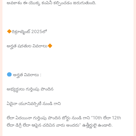
అవకాశం ఈ యొక్క కంపెనీ కల్పించడం జరుగుతుంది.
రిక్రూట్మెంట్ 2025లో
అర్హత షరతుల వివరాలు
అర్హత వివరాలు :
అభ్యర్థులు గుర్తింపు పొందిన
ఏదైనా యూనివర్సిటీ నుండి గాని
లేదా ఏదయినా గుర్తింపు పొందిన బోర్డు నుండి గాని “10th లేదా 12th
లేదా డిగ్రీ లేదా ఆపైన చదివిన వారు అందరు” ఉత్తీర్ణులై ఉండాలి.