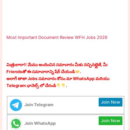
Most Important Document Review WFH Jobs 2026
మిత్రులారా!! మేము అందించిన సమాచారం మీకు నచ్చినట్లైతే, మీ
Friendsతో ఈ సమాచారాన్ని షేర్ చేయండి
.
అలాగే తాజా Jobs సమాచారం కోసం మా WhatsApp మరియు
Telegram ఛానెల్స్ లో చేరండి
.
Join Now
Join Telegram
Join Now
Join WhatsApp