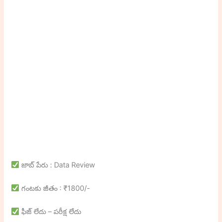
జాబ్ పేరు : Data Review
గంటకు జీతం : ₹1800/-
ఫీజ్ లేదు – పరీక్ష లేదు