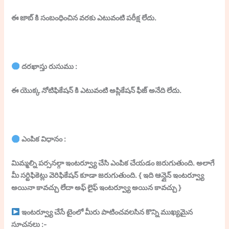
ఈ జాబ్ కి సంబంధించిన వరకు ఎటువంటి పరీక్ష లేదు.
దరఖాస్తు రుసుము :
ఈ యొక్క నోటిఫికేషన్ కి ఎటువంటి అప్లికేషన్ ఫీజ్ అనేది లేదు.
ఎంపిక విధానం :
మిమ్మల్ని పర్సనల్గా ఇంటర్వ్యూ చేసి ఎంపిక చేయడం జరుగుతుంది. అలాగే
మీ సర్టిఫికెట్లు వెరిఫికేషన్ కూడా జరుగుతుంది. { ఇది ఆన్లైన్ ఇంటర్వ్యూ
అయినా కావచ్చు లేదా అఫ్ లైఫ్ ఇంటర్వ్యూ అయిన కావచ్చు }
ఇంటర్వ్యూ చేసే టైంలో మీరు పాటించవలసిన కొన్ని ముఖ్యమైన
సూచనలు :-