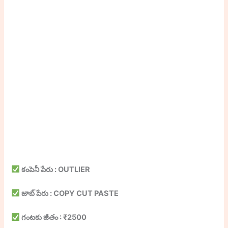
కంపెనీ పేరు : OUTLIER
జాబ్ పేరు : COPY CUT PASTE
గంటకు జీతం : ₹2500