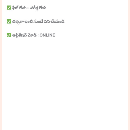
ఫీజ్ లేదు – పరీక్ష లేదు
చక్కగా ఇంటి నుంచే పని చేయండి
అప్లికేషన్ మోడ్ : ONLINE