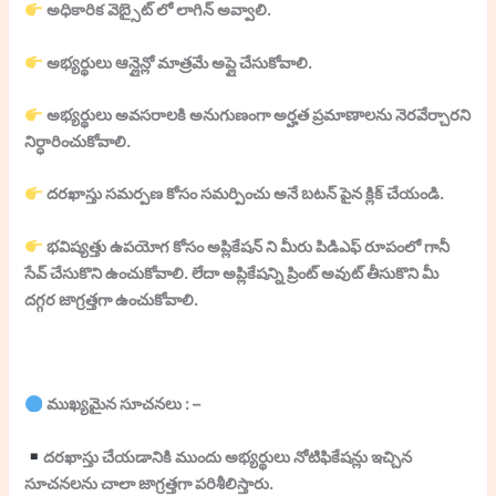
అధికారిక వెబ్సైట్ లో లాగిన్ అవ్వాలి.
అభ్యర్థులు ఆన్లైన్లో మాత్రమే అప్లై చేసుకోవాలి.
అభ్యర్థులు అవసరాలకి అనుగుణంగా అర్హత ప్రమాణాలను నెరవేర్చారని
నిర్ధారించుకోవాలి.
దరఖాస్తు సమర్పణ కోసం సమర్పించు అనే బటన్ పైన క్లిక్ చేయండి.
భవిష్యత్తు ఉపయోగ కోసం అప్లికేషన్ ని మీరు పిడిఎఫ్ రూపంలో గానీ
సేవ్ చేసుకొని ఉంచుకోవాలి. లేదా అప్లికేషన్ని ప్రింట్ అవుట్ తీసుకొని మీ
దగ్గర జాగ్రత్తగా ఉంచుకోవాలి.
ముఖ్యమైన సూచనలు : –
దరఖాస్తు చేయడానికి ముందు అభ్యర్థులు నోటిఫికేషన్లు ఇచ్చిన
సూచనలను చాలా జాగ్రత్తగా పరిశీలిస్తారు.