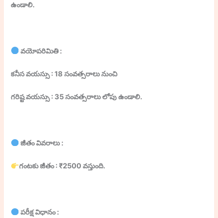
ఉండాలి.
వయోపరిమితి :
కనీస వయస్సు : 18 సంవత్సరాలు నుంచి
గరిష్ట వయస్సు : 35 సంవత్సరాలు లోపు ఉండాలి.
జీతం వివరాలు :
గంటకు జీతం : ₹2500 వస్తుంది.
పరీక్ష విధానం :