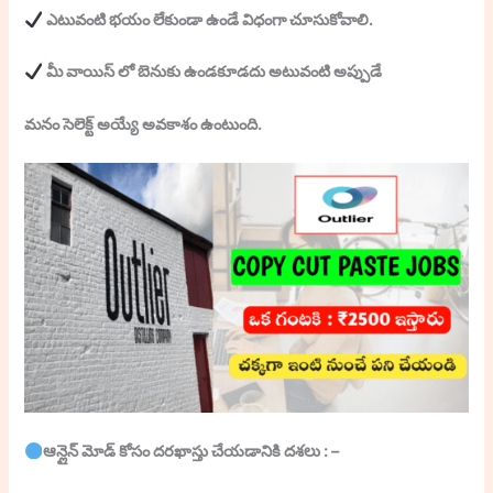
ఎటువంటి భయం లేకుండా ఉండే విధంగా చూసుకోవాలి.
మీ వాయిస్ లో బెనుకు ఉండకూడదు అటువంటి అప్పుడే
మనం సెలెక్ట్ అయ్యే అవకాశం ఉంటుంది.
ఆన్లైన్ మోడ్ కోసం దరఖాస్తు చేయడానికి దశలు : –