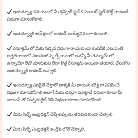
ఇంటర్వ్యూ సమయంలో మీ డ్రెస్సింగ్ స్టైల్ & హెయిర్ స్టైల్ కరెక్ట్ గా ఉండే
విధంగా చూసుకోవాలి.
ఇంటర్వ్యూకి ఆన్ టైంలో అటెండ్ అయ్యేవిధంగాా ఉండాలి.
రెస్యూమ్ లో మీకు నచ్చిన విధంగా రాయకుండా కంపెనీకి ఎటువంటి
అర్హత కావాలో ఎటువంటి స్కిల్స్ కావాలో అవన్నీ మీ రెస్యూమ్ లో
ఉన్నాయో లేవో చూసుకుని లేదా కొత్త రెస్యూమ్ అయినా తయారు చేసుకొని
ఇంటర్వ్యూకి అటెండ్ అవ్వాలి.
ఇంటర్వ్యూ ఎవరైతే చేస్తారో వాళ్ళకి మీ వాయిస్ కరెక్ట్ గా వినిపించే
విధంగా చూసుకోవాలి అలాగే మీరు చక్కగా మాట్లాడే విధంగా కూడా మీ
వాయిస్ తో మిస్సమరైజ్ చేసే విధంగా కూడా చూసుకోవాలి.
మీరు సెల్ఫ్ ఇంట్రడక్షన్ చెప్పేటప్పుడు తడబడకుండా చెప్పాలి.
మీరు సెల్ఫ్ ఎంట్రడక్షన్ ఇంగ్లీష్ లోనే చెప్పాలి.