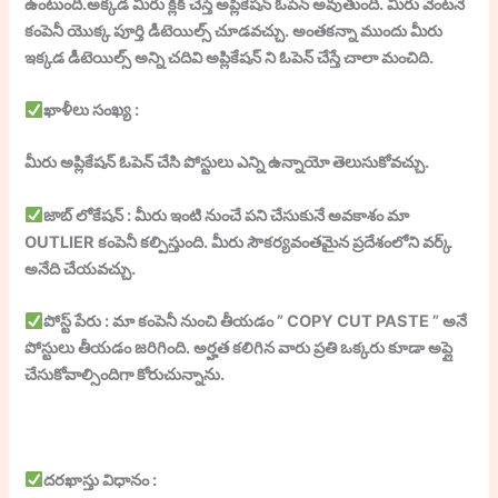
ఉంటుంది.అక్కడ మీరు క్లిక్ చేస్తే అప్లికేషన్ ఓపెన్ అవుతుంది. మీరు వెంటనే
కంపెనీ యొక్క పూర్తి డీటెయిల్స్ చూడవచ్చు. అంతకన్నా ముందు మీరు
ఇక్కడ డీటెయిల్స్ అన్ని చదివి అప్లికేషన్ ని ఓపెన్ చేస్తే చాలా మంచిది.
ఖాళీలు సంఖ్య :
మీరు అప్లికేషన్ ఓపెన్ చేసి పోస్టులు ఎన్ని ఉన్నాయో తెలుసుకోవచ్చు.
జాబ్ లోకేషన్ : మీరు ఇంటి నుంచే పని చేసుకునే అవకాశం మా
OUTLIER కంపెనీ కల్పిస్తుంది. మీరు సౌకర్యవంతమైన ప్రదేశంలోని వర్క్
అనేది చేయవచ్చు.
పోస్ట్ పేరు : మా కంపెనీ నుంచి తీయడం ” COPY CUT PASTE ” అనే
పోస్టులు తీయడం జరిగింది. అర్హత కలిగిన వారు ప్రతి ఒక్కరు కూడా అప్లై
చేసుకోవాల్సిందిగా కోరుచున్నాను.
దరఖాస్తు విధానం :