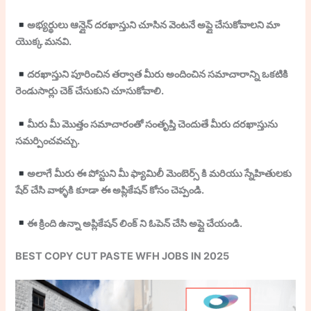
అభ్యర్థులు ఆన్లైన్ దరఖాస్తుని చూసిన వెంటనే అప్లై చేసుకోవాలని మా
యొక్క మనవి.
దరఖాస్తుని పూరించిన తర్వాత మీరు అందించిన సమాచారాన్ని ఒకటికి
రెండుసార్లు చెక్ చేసుకుని చూసుకోవాలి.
మీరు మీ మొత్తం సమాచారంతో సంతృప్తి చెందుతే మీరు దరఖాస్తును
సమర్పించవచ్చు.
అలాగే మీరు ఈ పోస్టుని మీ ఫ్యామిలీ మెంబెర్స్ కి మరియు స్నేహితులకు
షేర్ చేసి వాళ్ళకి కూడా ఈ అప్లికేషన్ కోసం చెప్పండి.
ఈ క్రింది ఉన్నా అప్లికేషన్ లింక్ ని ఓపెన్ చేసి అప్లై చేయండి.
BEST COPY CUT PASTE WFH JOBS IN 2025