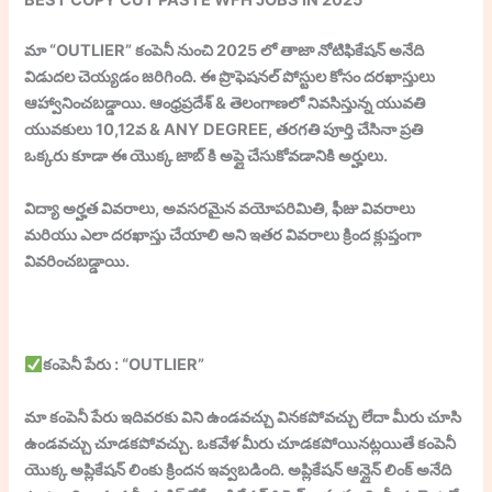
BEST COPY CUT PASTE WFH JOBS IN 2025
మా “OUTLIER” కంపెనీ నుంచి 2025 లో తాజా నోటిఫికేషన్ అనేది
విడుదల చెయ్యడం జరిగింది. ఈ ప్రొఫెషనల్ పోస్టుల కోసం దరఖాస్తులు
ఆహ్వానించబడ్డాయి. ఆంధ్రప్రదేశ్ & తెలంగాణలో నివసిస్తున్న యువతి
యువకులు 10,12వ & ANY DEGREE, తరగతి పూర్తి చేసినా ప్రతి
ఒక్కరు కూడా ఈ యొక్క జాబ్ కి అప్లై చేసుకోవడానికి అర్హులు.
విద్యా అర్హత వివరాలు, అవసరమైన వయోపరిమితి, ఫీజు వివరాలు
మరియు ఎలా దరఖాస్తు చేయాలి అని ఇతర వివరాలు క్రింద క్లుప్తంగా
వివరించబడ్డాయి.
కంపెనీ పేరు : “OUTLIER”
మా కంపెనీ పేరు ఇదివరకు విని ఉండవచ్చు వినకపోవచ్చు లేదా మీరు చూసి
ఉండవచ్చు చూడకపోవచ్చు. ఒకవేళ మీరు చూడకపోయినట్లయితే కంపెనీ
యొక్క అప్లికేషన్ లింకు క్రిందన ఇవ్వబడింది. అప్లికేషన్ ఆన్లైన్ లింక్ అనేది