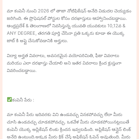
మా కంపెనీ నుంచి 2026 లో తాజా నోటిఫికేషన్ అనేది విడుదల చెయ్యడం
జరిగింది. ఈ ప్రొఫెషనల్ పోస్టుల కోసం దరఖాస్తులు ఆహ్వానించబడ్డాయి.
ఆంధ్రప్రదేశ్ & తెలంగాణలో నివసిస్తున్న యువతి యువకులు 10,12వ &
ANY DEGREE, తరగతి పూర్తి చేసినా ప్రతి ఒక్కరు కూడా ఈ యొక్క
జాబ్ కి అప్లై చేసుకోవడానికి అర్హులు.
విద్యా అర్హత వివరాలు, అవసరమైన వయోపరిమితి, ఫీజు వివరాలు
మరియు ఎలా దరఖాస్తు చేయాలి అని ఇతర వివరాలు క్రింద క్లుప్తంగా
వివరించబడ్డాయి.
కంపెనీ పేరు :
మా కంపెనీ పేరు ఇదివరకు విని ఉండవచ్చు వినకపోవచ్చు లేదా మీరు
చూసి ఉండవచ్చు చూడకపోవచ్చు. ఒకవేళ మీరు చూడకపోయినట్లయితే
కంపెనీ యొక్క అప్లికేషన్ లింకు క్రిందన ఇవ్వబడింది. అప్లికేషన్ ఆన్లైన్ లింక్
అనేది ఉంటుంది.అక్కడ మీరు క్లిక్ చేస్తే అప్లికేషన్ ఓపెన్ అవుతుంది. మీరు