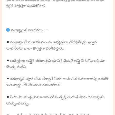
దగ్గర జాగ్రత్తగా ఉంచుకోవాలి.
ముఖ్యమైన సూచనలు : –
దరఖాస్తు చేయడానికి ముందు అభ్యర్థులు నోటిఫికేషన్లు ఇచ్చిన
సూచనలను చాలా జాగ్రత్తగా పరిశీలిస్తారు.
అభ్యర్థులు ఆన్లైన్ దరఖాస్తుని చూసిన వెంటనే అప్లై చేసుకోవాలని మా
యొక్క మనవి.
దరఖాస్తుని పూరించిన తర్వాత మీరు అందించిన సమాచారాన్ని ఒకటికి
రెండుసార్లు చెక్ చేసుకుని చూసుకోవాలి.
మీరు మీ మొత్తం సమాచారంతో సంతృప్తి చెందుతే మీరు దరఖాస్తును
సమర్పించవచ్చు.