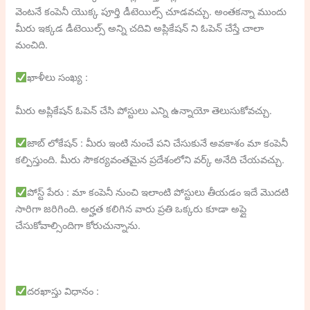
వెంటనే కంపెనీ యొక్క పూర్తి డీటెయిల్స్ చూడవచ్చు. అంతకన్నా ముందు
మీరు ఇక్కడ డీటెయిల్స్ అన్ని చదివి అప్లికేషన్ ని ఓపెన్ చేస్తే చాలా
మంచిది.
ఖాళీలు సంఖ్య :
మీరు అప్లికేషన్ ఓపెన్ చేసి పోస్టులు ఎన్ని ఉన్నాయో తెలుసుకోవచ్చు.
జాబ్ లోకేషన్ : మీరు ఇంటి నుంచే పని చేసుకునే అవకాశం మా కంపెనీ
కల్పిస్తుంది. మీరు సౌకర్యవంతమైన ప్రదేశంలోని వర్క్ అనేది చేయవచ్చు.
పోస్ట్ పేరు : మా కంపెనీ నుంచి ఇలాంటి పోస్టులు తీయడం ఇదే మొదటి
సారిగా జరిగింది. అర్హత కలిగిన వారు ప్రతి ఒక్కరు కూడా అప్లై
చేసుకోవాల్సిందిగా కోరుచున్నాను.
దరఖాస్తు విధానం :