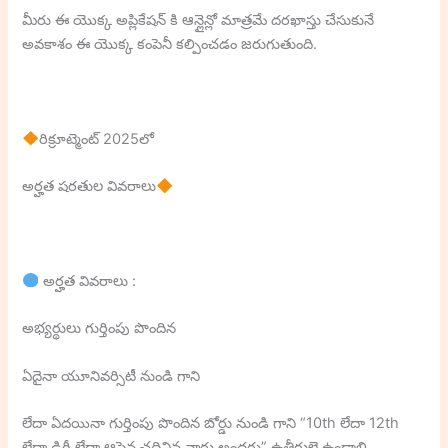
మీరు ఈ యొక్క అప్లికేషన్ కి ఆన్లైన్లో మాత్రమే దరఖాస్తు చేసుకునే
అవకాశం ఈ యొక్క కంపెనీ కల్పించడం జరుగుతుంది.
రిక్రూట్మెంట్ 2025లో
అర్హత షరతుల వివరాలు
అర్హత వివరాలు :
అభ్యర్థులు గుర్తింపు పొందిన
ఏదైనా యూనివర్సిటీ నుండి గాని
లేదా ఏదయినా గుర్తింపు పొందిన బోర్డు నుండి గాని “10th లేదా 12th
లేదా డిగ్రీ లేదా ఆపైన చదివిన వారు అందరు” ఉత్తీర్ణులై ఉండాలి.