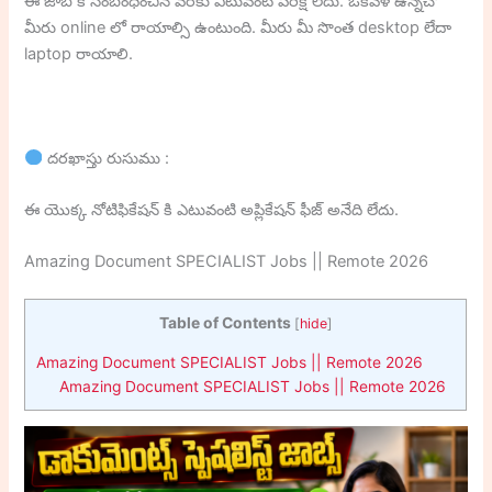
ఈ జాబ్ కి సంబంధించిన వరకు ఎటువంటి పరీక్ష లేదు. ఒకవేళ ఉన్నచో
మీరు online లో రాయాల్సి ఉంటుంది. మీరు మీ సొంత desktop లేదా
laptop రాయాలి.
దరఖాస్తు రుసుము :
ఈ యొక్క నోటిఫికేషన్ కి ఎటువంటి అప్లికేషన్ ఫీజ్ అనేది లేదు.
Amazing Document SPECIALIST Jobs || Remote 2026
Table of Contents
[
hide
]
Amazing Document SPECIALIST Jobs || Remote 2026
Amazing Document SPECIALIST Jobs || Remote 2026