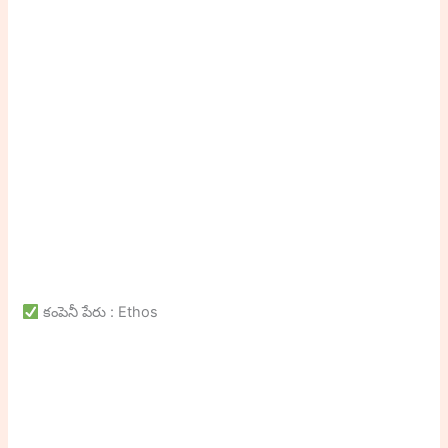
కంపెనీ పేరు : Ethos