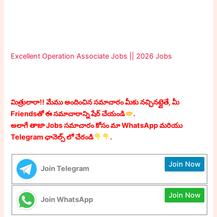
Excellent Operation Associate Jobs || 2026 Jobs
మిత్రులారా!! మేము అందించిన సమాచారం మీకు నచ్చినట్లైతే, మీ
Friendsతో ఈ సమాచారాన్ని షేర్ చేయండి
.
అలాగే తాజా Jobs సమాచారం కోసం మా WhatsApp మరియు
Telegram ఛానెల్స్ లో చేరండి
.
Join Now
Join Telegram
Join Now
Join WhatsApp