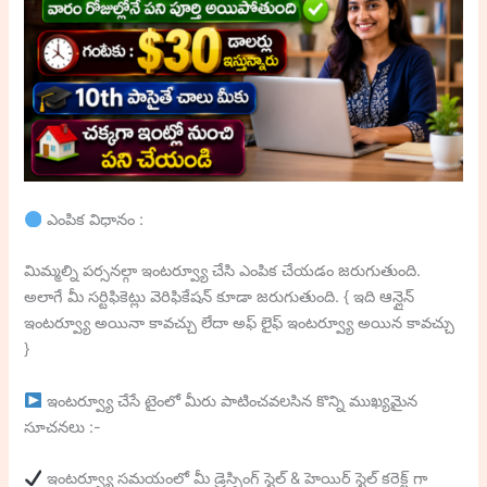
ఎంపిక విధానం :
మిమ్మల్ని పర్సనల్గా ఇంటర్వ్యూ చేసి ఎంపిక చేయడం జరుగుతుంది.
అలాగే మీ సర్టిఫికెట్లు వెరిఫికేషన్ కూడా జరుగుతుంది. { ఇది ఆన్లైన్
ఇంటర్వ్యూ అయినా కావచ్చు లేదా అఫ్ లైఫ్ ఇంటర్వ్యూ అయిన కావచ్చు
}
ఇంటర్వ్యూ చేసే టైంలో మీరు పాటించవలసిన కొన్ని ముఖ్యమైన
సూచనలు :-
ఇంటర్వ్యూ సమయంలో మీ డ్రెస్సింగ్ స్టైల్ & హెయిర్ స్టైల్ కరెక్ట్ గా