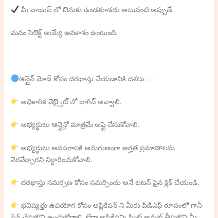
మీ వాయిస్ లో బెనుకు ఉండకూడదు అటువంటి అప్పుడే
మనం సెలెక్ట్ అయ్యే అవకాశం ఉంటుంది.
ఆన్లైన్ మోడ్ కోసం దరఖాస్తు చేయడానికి దశలు : –
అధికారిక వెబ్సైట్ లో లాగిన్ అవ్వాలి.
అభ్యర్థులు ఆన్లైన్లో మాత్రమే అప్లై చేసుకోవాలి.
అభ్యర్థులు అవసరాలకి అనుగుణంగా అర్హత ప్రమాణాలను
నెరవేర్చారని నిర్ధారించుకోవాలి.
దరఖాస్తు సమర్పణ కోసం సమర్పించు అనే బటన్ పైన క్లిక్ చేయండి.
భవిష్యత్తు ఉపయోగ కోసం అప్లికేషన్ ని మీరు పిడిఎఫ్ రూపంలో గానీ
సేవ్ చేసుకొని ఉంచుకోవాలి. లేదా అప్లికేషన్ని ప్రింట్ అవుట్ తీసుకొని మీ