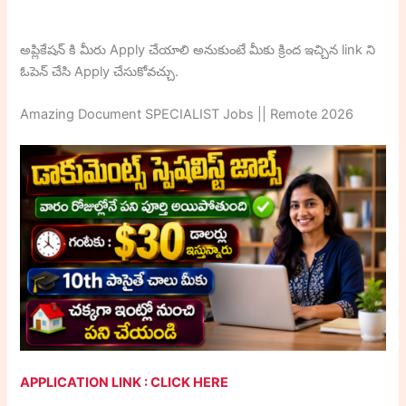
అప్లికేషన్ కి మీరు Apply చేయాలి అనుకుంటే మీకు క్రింద ఇచ్చిన link ని
ఓపెన్ చేసి Apply చేసుకోవచ్చు.
Amazing Document SPECIALIST Jobs || Remote 2026
APPLICATION LINK : CLICK HERE