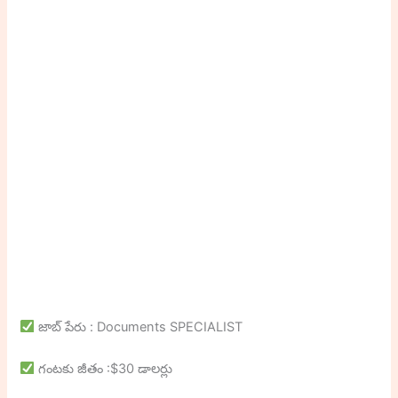
జాబ్ పేరు : Documents SPECIALIST
గంటకు జీతం :$30 డాలర్లు