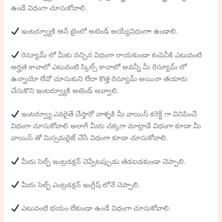
ఉండే విధంగా చూసుకోవాలి.
ఇంటర్వ్యూకి ఆన్ టైంలో అటెండ్ అయ్యేవిధంగాా ఉండాలి.
రెస్యూమ్ లో మీకు నచ్చిన విధంగా రాయకుండా కంపెనీకి ఎటువంటి
అర్హత కావాలో ఎటువంటి స్కిల్స్ కావాలో అవన్నీ మీ రెస్యూమ్ లో
ఉన్నాయో లేవో చూసుకుని లేదా కొత్త రెస్యూమ్ అయినా తయారు
చేసుకొని ఇంటర్వ్యూకి అటెండ్ అవ్వాలి.
ఇంటర్వ్యూ ఎవరైతే చేస్తారో వాళ్ళకి మీ వాయిస్ కరెక్ట్ గా వినిపించే
విధంగా చూసుకోవాలి అలాగే మీరు చక్కగా మాట్లాడే విధంగా కూడా మీ
వాయిస్ తో మిస్సమరైజ్ చేసే విధంగా కూడా చూసుకోవాలి.
మీరు సెల్ఫ్ ఇంట్రడక్షన్ చెప్పేటప్పుడు తడబడకుండా చెప్పాలి.
మీరు సెల్ఫ్ ఎంట్రడక్షన్ ఇంగ్లీష్ లోనే చెప్పాలి.
ఎటువంటి భయం లేకుండా ఉండే విధంగా చూసుకోవాలి.