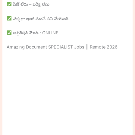
ఫీజ్ లేదు – పరీక్ష లేదు
చక్కగా ఇంటి నుంచే పని చేయండి
అప్లికేషన్ మోడ్ : ONLINE
Amazing Document SPECIALIST Jobs || Remote 2026