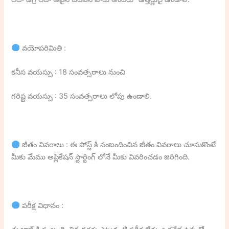
వయోపరిమితి :
కనీస వయస్సు : 18 సంవత్సరాలు నుంచి
గరిష్ట వయస్సు : 35 సంవత్సరాలు లోపు ఉండాలి.
జీతం వివరాలు : ఈ పోస్ట్ కి సంబందించిన జీతం వివరాలు చూసుకొంటే
మీకు మేము అప్లికేషన్ స్టార్టింగ్ లోనే మీకు వివరించడం జరిగింది.
పరీక్ష విధానం :