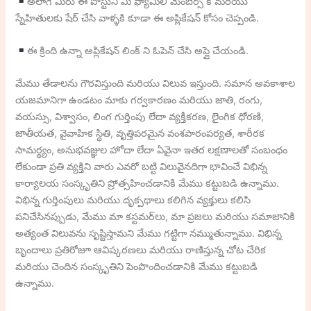
అలాగే మీరు ఈ పోస్టుని మీ ఫ్యామిలీ మెంబెర్స్ కి మరియు
స్నేహితులకు షేర్ చేసి వాళ్ళకి కూడా ఈ అప్లికేషన్ కోసం చెప్పండి.
ఈ క్రింది ఉన్నా అప్లికేషన్ లింక్ ని ఓపెన్ చేసి అప్లై చేయండి.
మేము తేడాలను గౌరవిస్తుంది మరియు విలువ ఇస్తుంది. సమాన అవకాశాల
యజమానిగా ఉండటం మాకు గర్వకారణం మరియు జాతి, రంగు,
వయస్సు, విశ్వాసం, లింగ గుర్తింపు లేదా వ్యక్తీకరణ, లైంగిక ధోరణి,
జాతీయత, వైవాహిక స్థితి, వృత్తిపరమైన వంశపారంపర్యత, శారీరక
సామర్థ్యం, ​​అనుభవజ్ఞుల హోదా లేదా ఏవైనా ఇతర లక్షణాలతో సంబంధం
లేకుండా ప్రతి వ్యక్తిని వారు ఎవరో బట్టి విలువైనదిగా భావించే విభిన్న
కార్యాలయ సంస్కృతిని ప్రోత్సహించడానికి మేము కట్టుబడి ఉన్నాము.
విభిన్న గుర్తింపులు మరియు దృక్పథాలు కలిగిన వ్యక్తులు కలిసి
పనిచేసినప్పుడు, మేము మా కస్టమర్‌లు, మా ప్రజలు మరియు సమాజానికి
అత్యంత విలువను సృష్టిస్తామని మేము గట్టిగా నమ్ముతున్నాము. విభిన్న
బృందాలు ప్రతిరోజూ ఆవిష్కరణలు మరియు రాణిస్తున్న చోట చేరిక
మరియు చెందిన సంస్కృతిని పెంపొందించడానికి మేము కట్టుబడి
ఉన్నాము.