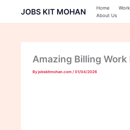
Skip
Home
Work
JOBS KIT MOHAN
to
About Us
content
Amazing Billing Wor
By
jobskitmohan.com
/
01/04/2026