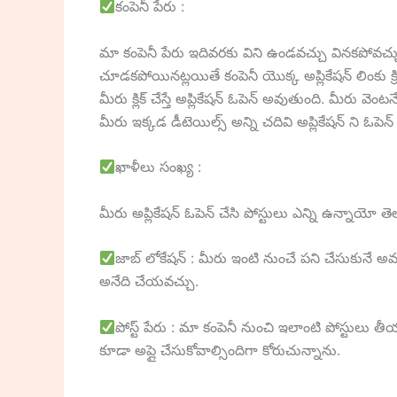
కంపెనీ పేరు :
మా కంపెనీ పేరు ఇదివరకు విని ఉండవచ్చు వినకపోవచ
చూడకపోయినట్లయితే కంపెనీ యొక్క అప్లికేషన్ లింకు క్రి
మీరు క్లిక్ చేస్తే అప్లికేషన్ ఓపెన్ అవుతుంది. మీరు 
మీరు ఇక్కడ డీటెయిల్స్ అన్ని చదివి అప్లికేషన్ ని ఓపెన్
ఖాళీలు సంఖ్య :
మీరు అప్లికేషన్ ఓపెన్ చేసి పోస్టులు ఎన్ని ఉన్నాయో త
జాబ్ లోకేషన్ : మీరు ఇంటి నుంచే పని చేసుకునే అవక
అనేది చేయవచ్చు.
పోస్ట్ పేరు : మా కంపెనీ నుంచి ఇలాంటి పోస్టులు త
కూడా అప్లై చేసుకోవాల్సిందిగా కోరుచున్నాను.