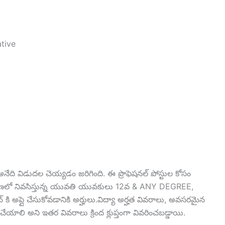
tive
నేది విడుదల చెయ్యడం జరిగింది. ఈ ప్రొఫెషనల్ పోస్టుల కోసం
ెలంగాణలో నివసిస్తున్న యువతి యువకులు 12వ & ANY DEGREE,
 కి అప్లై చేసుకోవడానికి అర్హులు.విద్యా అర్హత వివరాలు, అవసరమైన
ాలి అని ఇతర వివరాలు క్రింద క్లుప్తంగా వివరించబడ్డాయి.