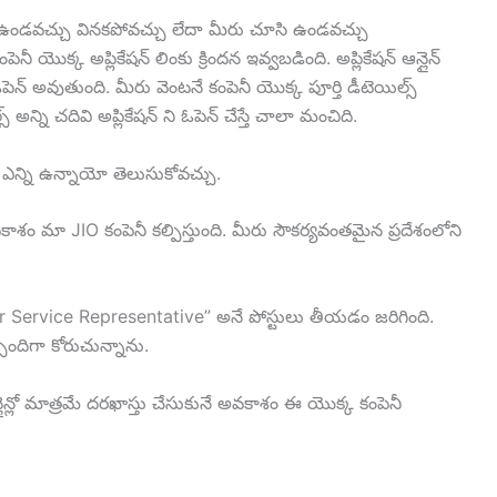
ిని ఉండవచ్చు వినకపోవచ్చు లేదా మీరు చూసి ఉండవచ్చు
ొక్క అప్లికేషన్ లింకు క్రిందన ఇవ్వబడింది. అప్లికేషన్ ఆన్లైన్
న్ ఓపెన్ అవుతుంది. మీరు వెంటనే కంపెనీ యొక్క పూర్తి డీటెయిల్స్
ని చదివి అప్లికేషన్ ని ఓపెన్ చేస్తే చాలా మంచిది.
లు ఎన్ని ఉన్నాయో తెలుసుకోవచ్చు.
కాశం మా JIO కంపెనీ కల్పిస్తుంది. మీరు సౌకర్యవంతమైన ప్రదేశంలోని
er Service Representative” అనే పోస్టులు తీయడం జరిగింది.
సిందిగా కోరుచున్నాను.
్లైన్లో మాత్రమే దరఖాస్తు చేసుకునే అవకాశం ఈ యొక్క కంపెనీ