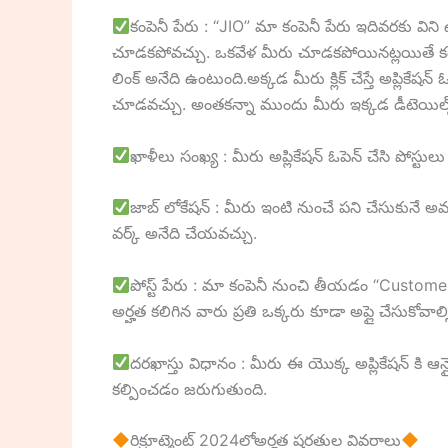
కంపెనీ పేరు : “JIO” మా కంపెనీ పేరు ఇదివరకు వ
చూడకపోవచ్చు. ఒకవేళ మీరు చూడకపోయినట్లయితే కంపెనీ య
లింక్ అనేది ఉంటుంది.అక్కడ మీరు క్లిక్ చేస్తే అప్లికేష
చూడవచ్చు. అంతకన్నా ముందు మీరు ఇక్కడ డీటెయిల్స్ అన్
ఖాళీలు సంఖ్య : మీరు అప్లికేషన్ ఓపెన్ చేసి పోస్టు
జాబ్ లోకేషన్ : మీరు ఇంటి నుంచే పని చేసుకునే అవ
వర్క్ అనేది చేయవచ్చు.
పోస్ట్ పేరు : మా కంపెనీ నుంచి తీయడం “Custom
అర్హత కలిగిన వారు ప్రతి ఒక్కరు కూడా అప్లై చేసుకోవాల్
దరఖాస్తు విధానం : మీరు ఈ యొక్క అప్లికేషన్ కి ఆన
కల్పించడం జరుగుతుంది.
రిక్రూట్మెంట్ 2024లోఅర్హత షరతుల వివరాలు