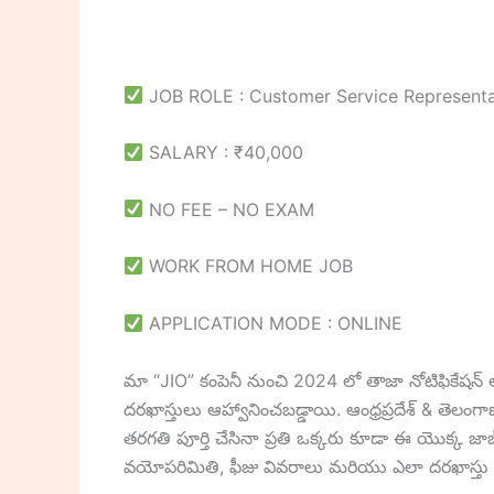
JOB ROLE : Customer Service Representa
SALARY : ₹40,000
NO FEE – NO EXAM
WORK FROM HOME JOB
APPLICATION MODE : ONLINE
మా “JIO” కంపెనీ నుంచి 2024 లో తాజా నోటిఫికేషన్ అ
దరఖాస్తులు ఆహ్వానించబడ్డాయి. ఆంధ్రప్రదేశ్ & త
తరగతి పూర్తి చేసినా ప్రతి ఒక్కరు కూడా ఈ యొక్క జాబ్
వయోపరిమితి, ఫీజు వివరాలు మరియు ఎలా దరఖాస్తు చేయ