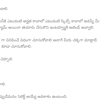
డాలి.
ీకి ఎటువంటి అర్హత కావాలో ఎటువంటి స్కిల్స్ కావాలో అవన్నీ మీ
స్యూమ్ అయినా తయారు చేసుకొని ఇంటర్వ్యూకి అటెండ్ అవ్వాలి.
్ట్ గా వినిపించే విధంగా చూసుకోవాలి అలాగే మీరు చక్కగా మాట్లాడే
ా కూడా చూసుకోవాలి.
చెప్పాలి.
ాలి.
ుడేమనం సెలెక్ట్ అయ్యే అవకాశం ఉంటుంది.