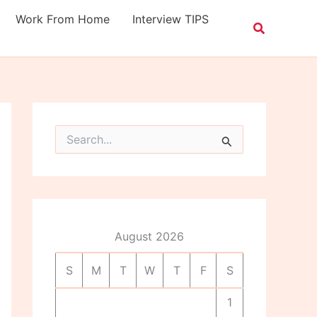
Work From Home
Interview TIPS
S
e
a
r
c
h
f
o
August 2026
r
:
S
M
T
W
T
F
S
1