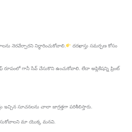
ు నెరవేర్చారని నిర్ధారించుకోవాలి.
దరఖాస్తు సమర్పణ కోసం
రూపంలో గానీ సేవ్ చేసుకొని ఉంచుకోవాలి. లేదా అప్లికేషన్ని ప్రింట్
లు ఇచ్చిన సూచనలను చాలా జాగ్రత్తగా పరిశీలిస్తారు.
ై చేసుకోవాలని మా యొక్క మనవి.