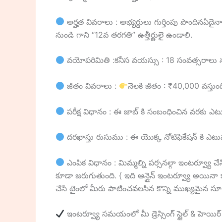
అర్హత వివరాలు : అభ్యర్థులు గుర్తింపు పొందినఏదైన
నుండి గాని “12వ తరగతి” ఉత్తీర్ణులై ఉండాలి.
వయోపరిమితి :కనీస వయస్సు : 18 సంవత్సరాలు ను
జీతం వివరాలు :
నెలకి జీతం : ₹40,000 వస్తుంద
పరీక్ష విధానం : ఈ జాబ్ కి సంబంధించిన వరకు ఎటువ
దరఖాస్తు రుసుము : ఈ యొక్క నోటిఫికేషన్ కి ఎటువంట
ఎంపిక విధానం : మిమ్మల్ని పర్సనల్గా ఇంటర్వ్యూ చేస
కూడా జరుగుతుంది. { ఇది ఆన్లైన్ ఇంటర్వ్యూ అయినా 
చేసే టైంలో మీరు పాటించవలసిన కొన్ని ముఖ్యమైన స
ఇంటర్వ్యూ సమయంలో మీ డ్రెస్సింగ్ స్టైల్ & హెయిర్ స