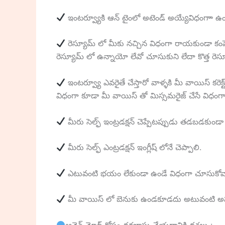
ఇంటర్వ్యూకి ఆన్ టైంలో అటెండ్ అయ్యేవిధంగాా ఉం
రెస్యూమ్ లో మీకు నచ్చిన విధంగా రాయకుండా కంపెన
రెస్యూమ్ లో ఉన్నాయో లేవో చూసుకుని లేదా కొత్త రె
ఇంటర్వ్యూ ఎవరైతే చేస్తారో వాళ్ళకి మీ వాయిస్ కరెక
విధంగా కూడా మీ వాయిస్ తో మిస్సమరైజ్ చేసే విధంగ
మీరు సెల్ఫ్ ఇంట్రడక్షన్ చెప్పేటప్పుడు తడబడకుండా 
మీరు సెల్ఫ్ ఎంట్రడక్షన్ ఇంగ్లీష్ లోనే చెప్పాలి.
ఎటువంటి భయం లేకుండా ఉండే విధంగా చూసుకోవ
మీ వాయిస్ లో బెనుకు ఉండకూడదు అటువంటి అప్ప