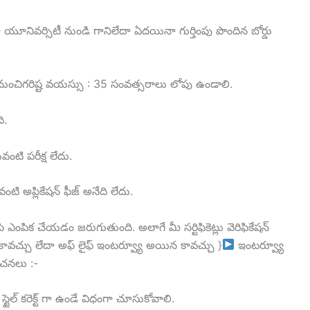
ా యూనివర్సిటీ నుండి గానిలేదా ఏదయినా గుర్తింపు పొందిన బోర్డు
ంచిగరిష్ట వయస్సు : 35 సంవత్సరాలు లోపు ఉండాలి.
ి.
ంటి పరీక్ష లేదు.
ి అప్లికేషన్ ఫీజ్ అనేది లేదు.
ి ఎంపిక చేయడం జరుగుతుంది. అలాగే మీ సర్టిఫికెట్లు వెరిఫికేషన్
కావచ్చు లేదా అఫ్ లైఫ్ ఇంటర్వ్యూ అయిన కావచ్చు }
ఇంటర్వ్యూ
ూచనలు :-
్టైల్ కరెక్ట్ గా ఉండే విధంగా చూసుకోవాలి.