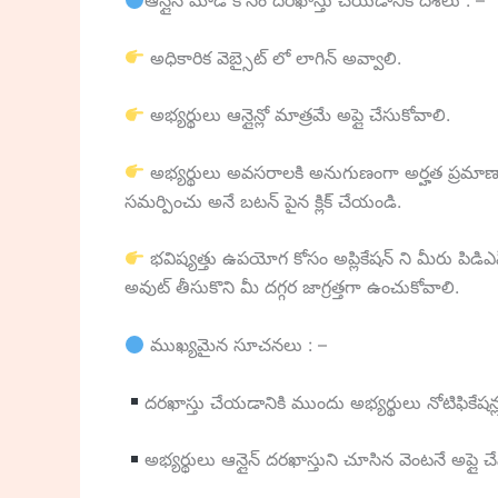
ఆన్లైన్ మోడ్ కోసం దరఖాస్తు చేయడానికి దశలు : –
అధికారిక వెబ్సైట్ లో లాగిన్ అవ్వాలి.
అభ్యర్థులు ఆన్లైన్లో మాత్రమే అప్లై చేసుకోవాలి.
అభ్యర్థులు అవసరాలకి అనుగుణంగా అర్హత ప్రమాణాలన
సమర్పించు అనే బటన్ పైన క్లిక్ చేయండి.
భవిష్యత్తు ఉపయోగ కోసం అప్లికేషన్ ని మీరు పిడిఎఫ్ 
అవుట్ తీసుకొని మీ దగ్గర జాగ్రత్తగా ఉంచుకోవాలి.
ముఖ్యమైన సూచనలు : –
దరఖాస్తు చేయడానికి ముందు అభ్యర్థులు నోటిఫికేషన్
అభ్యర్థులు ఆన్లైన్ దరఖాస్తుని చూసిన వెంటనే అప్ల