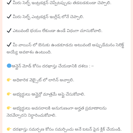
మీరు సెల్ఫ్ ఇంట్రడక్షన్ చెప్పేటప్పుడు తడబడకుండా చెప్పాలి.
మీరు సెల్ఫ్ ఎంట్రడక్షన్ ఇంగ్లీష్ లోనే చెప్పాలి.
ఎటువంటి భయం లేకుండా ఉండే విధంగా చూసుకోవాలి.
మీ వాయిస్ లో బెనుకు ఉండకూడదు అటువంటి అప్పుడేమనం సెలెక్ట్
అయ్యే అవకాశం ఉంటుంది.
ఆన్లైన్ మోడ్ కోసం దరఖాస్తు చేయడానికి దశలు : –
అధికారిక వెబ్సైట్ లో లాగిన్ అవ్వాలి.
అభ్యర్థులు ఆన్లైన్లో మాత్రమే అప్లై చేసుకోవాలి.
అభ్యర్థులు అవసరాలకి అనుగుణంగా అర్హత ప్రమాణాలను
నెరవేర్చారని నిర్ధారించుకోవాలి.
దరఖాస్తు సమర్పణ కోసం సమర్పించు అనే బటన్ పైన క్లిక్ చేయండి.