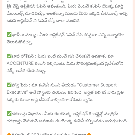
క్లిక్ చేస్తే అప్లికేషన్ ఓపెన్ అవుతుంది. మీరు వెంటనే కంపెనీ యొక్క పూర్తి
డీటెయిల్స్ చూడవచ్చు. అంతకన్నా ముందు మీరు ఇక్కడ డీటెయిల్స్ అన్ని
చదివి అప్లికేషన్ ని ఓపెన్ చేస్తే చాలా మంచిది.
ఖాళీలు సంఖ్య : మీరు అప్లికేషన్ ఓపెన్ చేసి పోస్టులు ఎన్ని ఉన్నాయో
తెలుసుకోవచ్చు.
జాబ్ లోకేషన్ : మీరు ఇంటి నుంచే పని చేసుకునే అవకాశం మా
ACCENTURE కంపెనీ కల్పిస్తుంది. మీరు సౌకర్యవంతమైన ప్రదేశంలోని
వర్క్ అనేది చేయవచ్చు.
పోస్ట్ పేరు : మా కంపెనీ నుంచి తీయడం “Customer Support
Executive” అనే పోస్టులు తీయడం జరిగింది. అర్హత కలిగిన వారు ప్రతి
ఒక్కరు కూడా అప్లై చేసుకోవాల్సిందిగా కోరుచున్నాను.
దరఖాస్తు విధానం : మీరు ఈ యొక్క అప్లికేషన్ కి ఆన్లైన్లో మాత్రమే
దరఖాస్తు చేసుకునే అవకాశం ఈ యొక్క కంపెనీ కల్పించడం జరుగుతుంది.