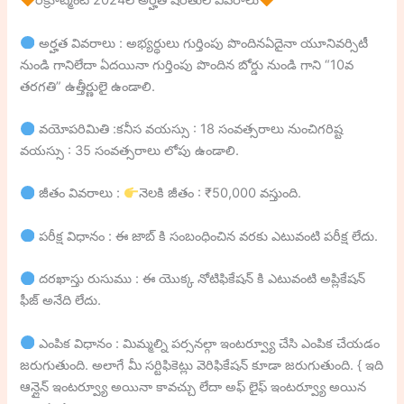
రిక్రూట్మెంట్ 2024లోఅర్హత షరతుల వివరాలు
అర్హత వివరాలు : అభ్యర్థులు గుర్తింపు పొందినఏదైనా యూనివర్సిటీ
నుండి గానిలేదా ఏదయినా గుర్తింపు పొందిన బోర్డు నుండి గాని “10వ
తరగతి” ఉత్తీర్ణులై ఉండాలి.
వయోపరిమితి :కనీస వయస్సు : 18 సంవత్సరాలు నుంచిగరిష్ట
వయస్సు : 35 సంవత్సరాలు లోపు ఉండాలి.
జీతం వివరాలు :
నెలకి జీతం : ₹50,000 వస్తుంది.
పరీక్ష విధానం : ఈ జాబ్ కి సంబంధించిన వరకు ఎటువంటి పరీక్ష లేదు.
దరఖాస్తు రుసుము : ఈ యొక్క నోటిఫికేషన్ కి ఎటువంటి అప్లికేషన్
ఫీజ్ అనేది లేదు.
ఎంపిక విధానం : మిమ్మల్ని పర్సనల్గా ఇంటర్వ్యూ చేసి ఎంపిక చేయడం
జరుగుతుంది. అలాగే మీ సర్టిఫికెట్లు వెరిఫికేషన్ కూడా జరుగుతుంది. { ఇది
ఆన్లైన్ ఇంటర్వ్యూ అయినా కావచ్చు లేదా అఫ్ లైఫ్ ఇంటర్వ్యూ అయిన