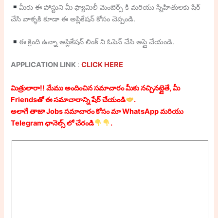
మీరు ఈ పోస్టుని మీ ఫ్యామిలీ మెంబెర్స్ కి మరియు స్నేహితులకు షేర్
చేసి వాళ్ళకి కూడా ఈ అప్లికేషన్ కోసం చెప్పండి.
ఈ క్రింది ఉన్నా అప్లికేషన్ లింక్ ని ఓపెన్ చేసి అప్లై చేయండి.
APPLICATION LINK
:
CLICK HERE
మిత్రులారా!! మేము అందించిన సమాచారం మీకు నచ్చినట్లైతే, మీ
Friendsతో ఈ సమాచారాన్ని షేర్ చేయండి
.
అలాగే తాజా Jobs సమాచారం కోసం మా WhatsApp మరియు
Telegram ఛానెల్స్ లో చేరండి
.