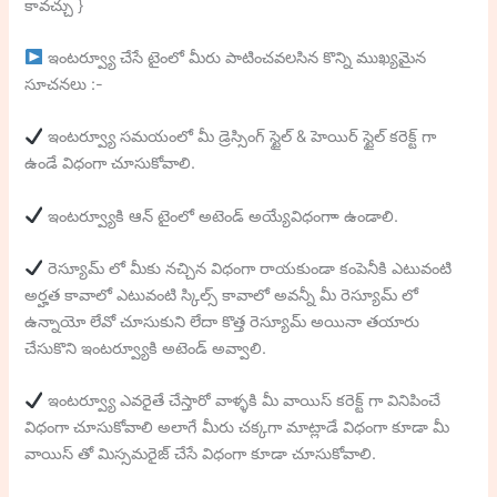
కావచ్చు }
ఇంటర్వ్యూ చేసే టైంలో మీరు పాటించవలసిన కొన్ని ముఖ్యమైన
సూచనలు :-
ఇంటర్వ్యూ సమయంలో మీ డ్రెస్సింగ్ స్టైల్ & హెయిర్ స్టైల్ కరెక్ట్ గా
ఉండే విధంగా చూసుకోవాలి.
ఇంటర్వ్యూకి ఆన్ టైంలో అటెండ్ అయ్యేవిధంగాా ఉండాలి.
రెస్యూమ్ లో మీకు నచ్చిన విధంగా రాయకుండా కంపెనీకి ఎటువంటి
అర్హత కావాలో ఎటువంటి స్కిల్స్ కావాలో అవన్నీ మీ రెస్యూమ్ లో
ఉన్నాయో లేవో చూసుకుని లేదా కొత్త రెస్యూమ్ అయినా తయారు
చేసుకొని ఇంటర్వ్యూకి అటెండ్ అవ్వాలి.
ఇంటర్వ్యూ ఎవరైతే చేస్తారో వాళ్ళకి మీ వాయిస్ కరెక్ట్ గా వినిపించే
విధంగా చూసుకోవాలి అలాగే మీరు చక్కగా మాట్లాడే విధంగా కూడా మీ
వాయిస్ తో మిస్సమరైజ్ చేసే విధంగా కూడా చూసుకోవాలి.