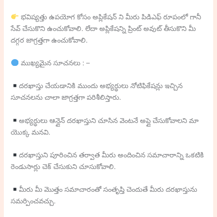
భవిష్యత్తు ఉపయోగ కోసం అప్లికేషన్ ని మీరు పిడిఎఫ్ రూపంలో గానీ
సేవ్ చేసుకొని ఉంచుకోవాలి. లేదా అప్లికేషన్ని ప్రింట్ అవుట్ తీసుకొని మీ
దగ్గర జాగ్రత్తగా ఉంచుకోవాలి.
ముఖ్యమైన సూచనలు : –
దరఖాస్తు చేయడానికి ముందు అభ్యర్థులు నోటిఫికేషన్లు ఇచ్చిన
సూచనలను చాలా జాగ్రత్తగా పరిశీలిస్తారు.
అభ్యర్థులు ఆన్లైన్ దరఖాస్తుని చూసిన వెంటనే అప్లై చేసుకోవాలని మా
యొక్క మనవి.
దరఖాస్తుని పూరించిన తర్వాత మీరు అందించిన సమాచారాన్ని ఒకటికి
రెండుసార్లు చెక్ చేసుకుని చూసుకోవాలి.
మీరు మీ మొత్తం సమాచారంతో సంతృప్తి చెందుతే మీరు దరఖాస్తును
సమర్పించవచ్చు.