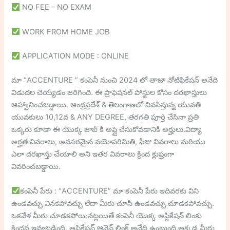
NO FEE – NO EXAM
WORK FROM HOME JOB
APPLICATION MODE : ONLINE
మా “ACCENTURE ” కంపెనీ నుంచి 2024 లో తాజా నోటిఫికేషన్ అనేది
విడుదల చెయ్యడం జరిగింది. ఈ ప్రొఫెషనల్ పోస్టుల కోసం దరఖాస్తులు
ఆహ్వానించబడ్డాయి. ఆంధ్రప్రదేశ్ & తెలంగాణలో నివసిస్తున్న యువతి
యువకులు 10,12వ & ANY DEGREE, తరగతి పూర్తి చేసినా ప్రతి
ఒక్కరు కూడా ఈ యొక్క జాబ్ కి అప్లై చేసుకోవడానికి అర్హులు.విద్యా
అర్హత వివరాలు, అవసరమైన వయోపరిమితి, ఫీజు వివరాలు మరియు
ఎలా దరఖాస్తు చేయాలి అని ఇతర వివరాలు క్రింద క్లుప్తంగా
వివరించబడ్డాయి.
కంపెనీ పేరు : “ACCENTURE” మా కంపెనీ పేరు ఇదివరకు విని
ఉండవచ్చు వినకపోవచ్చు లేదా మీరు చూసి ఉండవచ్చు చూడకపోవచ్చు.
ఒకవేళ మీరు చూడకపోయినట్లయితే కంపెనీ యొక్క అప్లికేషన్ లింకు
క్రిందన ఇవ్వబడింది. అప్లికేషన్ ఆన్లైన్ లింక్ అనేది ఉంటుంది.అక్కడ మీరు