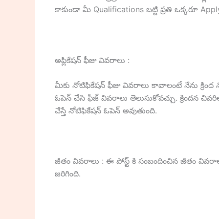
కాకుండా మీ Qualifications బట్టి ప్రతి ఒక్కరూ App
అప్లికేషన్ ఫీజు వివరాలు :
మీకు నోటిఫికేషన్ ఫీజు వివరాలు కావాలంటే నేను క్రింద నో
ఓపెన్ చేసి ఫీజ్ వివరాలు తెలుసుకోవచ్చు. క్రిందన చివర
చేస్తే నోటిఫికేషన్ ఓపెన్ అవుతుంది.
జీతం వివరాలు : ఈ పోస్ట్ కి సంబందించిన జీతం వివరాలు
జరిగింది.