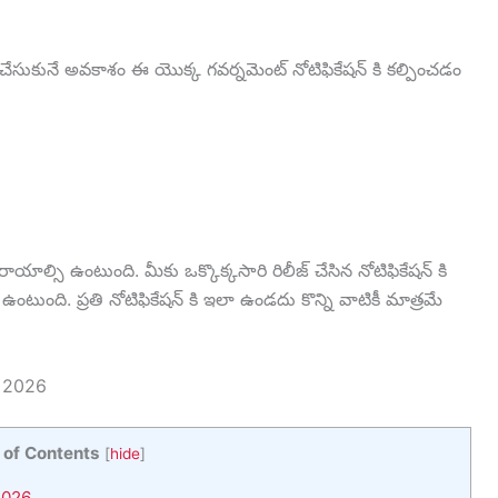
్తు చేసుకునే అవకాశం ఈ యొక్క గవర్నమెంట్ నోటిఫికేషన్ కి కల్పించడం
యాల్సి ఉంటుంది. మీకు ఒక్కొక్కసారి రిలీజ్ చేసిన నోటిఫికేషన్ కి
ి ఉంటుంది. ప్రతి నోటిఫికేషన్ కి ఇలా ఉండదు కొన్ని వాటికీ మాత్రమే
 2026
 of Contents
[
hide
]
2026