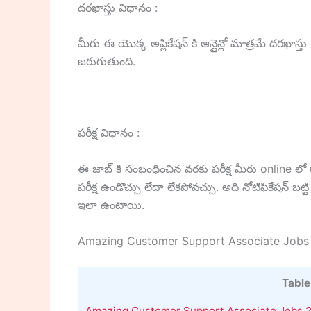
దరఖాస్తు విధానం :
మీరు ఈ యొక్క అప్లికేషన్ కి ఆన్లైన్లో మాత్రమే దరఖాస
జరుగుతుంది.
పరీక్ష విధానం :
ఈ జాబ్ కి సంబంధించిన వరకు పరీక్ష మీరు online లో రా
పరీక్ష ఉండొచ్చు లేదా లేకపోవచ్చు. అది నోటిఫికేషన్ బట్ట
ఇలా ఉంటాయి.
Amazing Customer Support Associate Jobs
Table
Amazing Customer Support Associate Jobs 