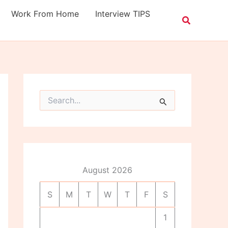
Work From Home
Interview TIPS
S
e
a
r
c
h
f
o
August 2026
r
:
S
M
T
W
T
F
S
1