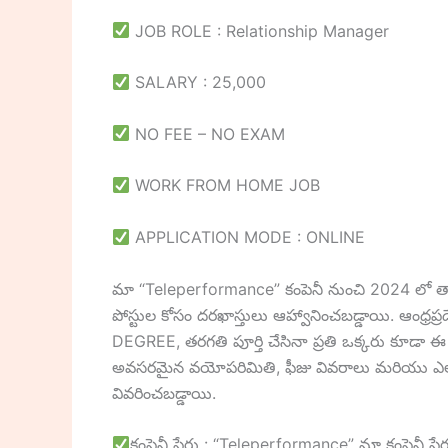
JOB ROLE : Relationship Manager
SALARY : 25,000
NO FEE – NO EXAM
WORK FROM HOME JOB
APPLICATION MODE : ONLINE
మా “Teleperformance” కంపెనీ నుంచి 2024 లో తాజా
పోస్టుల కోసం దరఖాస్తులు ఆహ్వానించబడ్డాయి. ఆంధ్ర
DEGREE, తరగతి పూర్తి చేసినా ప్రతి ఒక్కరు కూడా ఈ యొ
అవసరమైన వయోపరిమితి, ఫీజు వివరాలు మరియు ఎలా దర
వివరించబడ్డాయి.
కంపెనీ పేరు : “Teleperformance” మా కంపెనీ పే