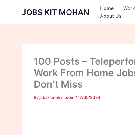
Skip
Home
Work
JOBS KIT MOHAN
to
About Us
content
100 Posts – Teleper
Work From Home Jobs
Don’t Miss
By
jobskitmohan.com
/
17/05/2024