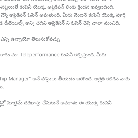
తే కంపెనీ యొక్క అప్లికేషన్ లింకు క్రిందన ఇవ్వబడింది.
్ చేస్తే అప్లికేషన్ ఓపెన్ అవుతుంది. మీరు వెంటనే కంపెనీ యొక్క పూర్తి
ెయిల్స్ అన్ని చదివి అప్లికేషన్ ని ఓపెన్ చేస్తే చాలా మంచిది.
లు ఎన్ని ఉన్నాయో తెలుసుకోవచ్చు
వకాశం మా Teleperformance కంపెనీ కల్పిస్తుంది. మీరు
ship Manager” అనే పోస్టులు తీయడం జరిగింది. అర్హత కలిగిన వారు
ను.
్లైన్లో మాత్రమే దరఖాస్తు చేసుకునే అవకాశం ఈ యొక్క కంపెనీ