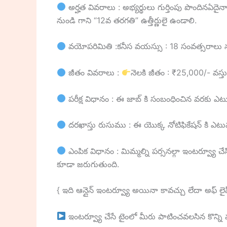
అర్హత వివరాలు : అభ్యర్థులు గుర్తింపు పొందినఏదైన
నుండి గాని “12వ తరగతి” ఉత్తీర్ణులై ఉండాలి.
వయోపరిమితి :కనీస వయస్సు : 18 సంవత్సరాలు ను
జీతం వివరాలు :
నెలకి జీతం : ₹25,000/- వస్తు
పరీక్ష విధానం : ఈ జాబ్ కి సంబంధించిన వరకు ఎటువ
దరఖాస్తు రుసుము : ఈ యొక్క నోటిఫికేషన్ కి ఎటువంట
ఎంపిక విధానం : మిమ్మల్ని పర్సనల్గా ఇంటర్వ్యూ చేస
కూడా జరుగుతుంది.
{ ఇది ఆన్లైన్ ఇంటర్వ్యూ అయినా కావచ్చు లేదా అఫ్ ల
ఇంటర్వ్యూ చేసే టైంలో మీరు పాటించవలసిన కొన్