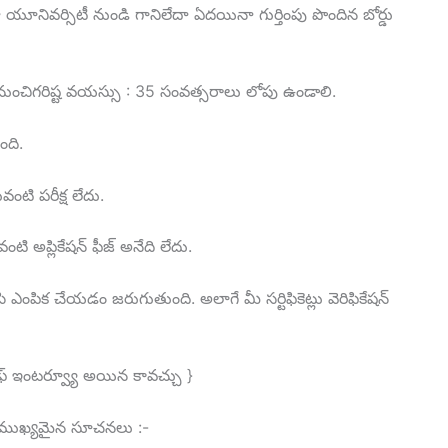
ా యూనివర్సిటీ నుండి గానిలేదా ఏదయినా గుర్తింపు పొందిన బోర్డు
ంచిగరిష్ట వయస్సు : 35 సంవత్సరాలు లోపు ఉండాలి.
ంది.
ంటి పరీక్ష లేదు.
ి అప్లికేషన్ ఫీజ్ అనేది లేదు.
ి ఎంపిక చేయడం జరుగుతుంది. అలాగే మీ సర్టిఫికెట్లు వెరిఫికేషన్
ైఫ్ ఇంటర్వ్యూ అయిన కావచ్చు }
ని ముఖ్యమైన సూచనలు :-