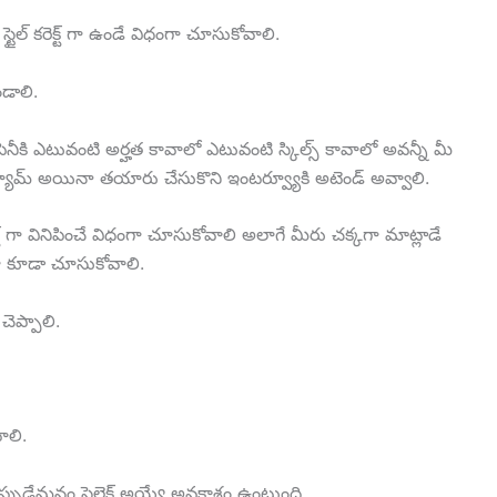
్టైల్ కరెక్ట్ గా ఉండే విధంగా చూసుకోవాలి.
డాలి.
ీకి ఎటువంటి అర్హత కావాలో ఎటువంటి స్కిల్స్ కావాలో అవన్నీ మీ
స్యూమ్ అయినా తయారు చేసుకొని ఇంటర్వ్యూకి అటెండ్ అవ్వాలి.
్ట్ గా వినిపించే విధంగా చూసుకోవాలి అలాగే మీరు చక్కగా మాట్లాడే
ా కూడా చూసుకోవాలి.
చెప్పాలి.
ాలి.
ుడేమనం సెలెక్ట్ అయ్యే అవకాశం ఉంటుంది.