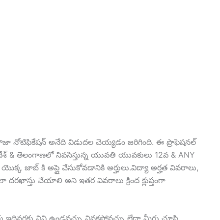
 నోటిఫికేషన్ అనేది విడుదల చెయ్యడం జరిగింది. ఈ ప్రొఫెషనల్
ప్రదేశ్ & తెలంగాణలో నివసిస్తున్న యువతి యువకులు 12వ & ANY
క్క జాబ్ కి అప్లై చేసుకోవడానికి అర్హులు.విద్యా అర్హత వివరాలు,
ఖాస్తు చేయాలి అని ఇతర వివరాలు క్రింద క్లుప్తంగా
రు ఇదివరకు విని ఉండవచ్చు వినకపోవచ్చు లేదా మీరు చూసి