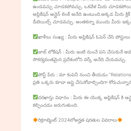
ఉండవచ్చు చూడకపోవచ్చు. ఒకవేళ మీరు చూడకపోయినట్లయి
అప్లికేషన్ ఆన్లైన్ లింక్ అనేది ఉంటుంది.అక్కడ మీరు క్లిక
డీటెయిల్స్ చూడవచ్చు. అంతకన్నా ముందు మీరు ఇక్కడ డీట
ఖాళీలు సంఖ్య : మీరు అప్లికేషన్ ఓపెన్ చేసి పోస్టు
జాబ్ లోకేషన్ : మీరు ఇంటి నుంచే పని చేసుకునే అ
సౌకర్యవంతమైన ప్రదేశంలోని వర్క్ అనేది చేయవచ్చు.
పోస్ట్ పేరు : మా కంపెనీ నుంచి తీయడం “Relation
ప్రతి ఒక్కరు కూడా అప్లై చేసుకోవాల్సిందిగా కోరుచున్నా
దరఖాస్తు విధానం : మీరు ఈ యొక్క అప్లికేషన్ కి ఆన
కల్పించడం జరుగుతుంది.
రిక్రూట్మెంట్ 2024లోఅర్హత షరతుల వివరాలు