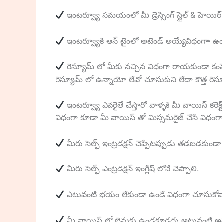
ఇంటర్వ్యూ సమయంలో మీ డ్రెస్సింగ్ స్టైల్ & హెయిర్ స
ఇంటర్వ్యూకి ఆన్ టైంలో అటెండ్ అయ్యేవిధంగాా ఉం
రెస్యూమ్ లో మీకు నచ్చిన విధంగా రాయకుండా కంపెన
రెస్యూమ్ లో ఉన్నాయో లేవో చూసుకుని లేదా కొత్త రె
ఇంటర్వ్యూ ఎవరైతే చేస్తారో వాళ్ళకి మీ వాయిస్ కరెక
విధంగా కూడా మీ వాయిస్ తో మిస్సమరైజ్ చేసే విధంగ
మీరు సెల్ఫ్ ఇంట్రడక్షన్ చెప్పేటప్పుడు తడబడకుండా 
మీరు సెల్ఫ్ ఎంట్రడక్షన్ ఇంగ్లీష్ లోనే చెప్పాలి.
ఎటువంటి భయం లేకుండా ఉండే విధంగా చూసుకోవ
మీ వాయిస్ లో బెనుకు ఉండకూడదు అటువంటి అప్ప