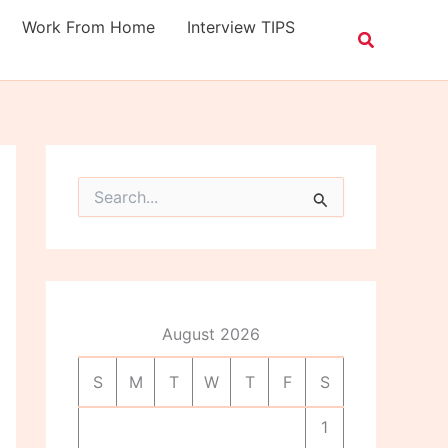
Work From Home
Interview TIPS
S
e
a
r
c
h
f
o
August 2026
r
:
S
M
T
W
T
F
S
1